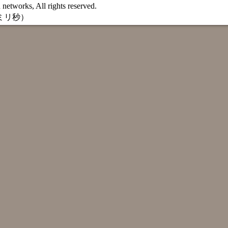
etworks, All rights reserved.
 ミリ秒）