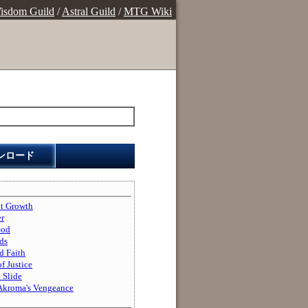
isdom Guild
/
Astral Guild
/
MTG Wiki
ンロード
Growth
r
od
ds
Faith
Justice
Slide
ma's Vengeance