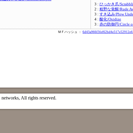
3 :
ひっかき爪/Scrabblin
2 :
粗野な覚醒/Rude Awa
3 :
すき込み/Plow Unde
4 :
酸化/Oxidize
3 :
赤の防御円/Circle of P
ＭＦハッシュ ：
6d43a966f3fef62bd4e517e52912e
etworks, All rights reserved.
）