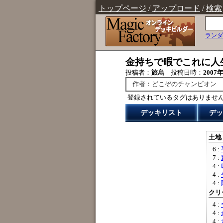
トップページ
/
アップロード
/
検索
ランダ
金持ちで暇でこれに人
投稿者：
旅烏
投稿日時：
2007年
作者：どこぞのチャンピオン
登録されているタグはありませ
デッキリスト
デッ
土地 
6 :
7 :
4 :
4 :
4 :
クリー
4 :
4 :
4 :