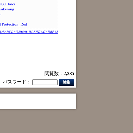
g Claws
kening
r
rotection: Red
61e5d5032df7d9cb91f8282574a7d7b8548
閲覧数：
2,285
パスワード：
編集