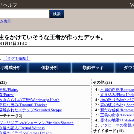
/
ヘルプ
W
検索
ム表示
生をかけていそうな王者が作ったデッキ。
01月14日 21:12
ん
【タグを編集】
キ構成分析
価格分析
類似デッキ
ダウ
(25)
その他 (23)
平地/Plains
4 :
不屈の自然/Rampant 
森/Forest
1 :
すき込み/Plow Unde
吹きさらしの荒野/Windswept Heath
4 :
神の怒り/Wrath of G
平穏な茂み/Tranquil Thicket
2 :
翼の破片/Wing Shar
隔離されたステップ/Secluded Steppe
4 :
新たな信仰/Renewed 
2 :
正義の命令/Decree of 
チャー (12)
4 :
霊体の地滑り/Astral 
ヴィリジアンのシャーマン/Viridian Shaman
2 :
アクローマの復讐/Akro
永遠の証人/Eternal Witness
サイドボード (15)
永遠のドラゴン/Eternal Dragon