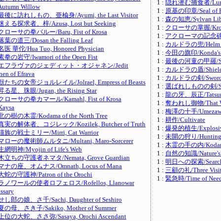
1 :
隠れ潜む捕食者/Lurkin
Autumn Willow
1 :
原基の印章/Seal of P
最後に訪れしもの、亜楡身/Ayumi, the Last Visitor
1 :
森の知恵/Sylvan Lib
迷える探求者、梓/Azusa, Lost but Seeking
1 :
クローサの掌握/Krosa
クローサの拳バルー/Baru, Fist of Krosa
1 :
アクローマの記念碑/Akr
落葉の道三/Dosan the Falling Leaf
1 :
カルドラの兜/Helm of
名医 華佗/Hua Tuo, Honored Physician
1 :
今田の旗印/Konda's 
素拳の岩守/Iwamori of the Open Fist
1 :
最後の河童の甲羅/Shell 
エフラヴァのジェディット・オジャネン/Jedit
1 :
カルドラの盾/Shield o
nen of Efrava
1 :
カルドラの剣/Sword o
獣たちの女帝ジョルレイル/Jolrael, Empress of Beasts
1 :
選ばれしものの剣/Sword
昇る星、珠眼/Jugan, the Rising Star
1 :
龍の牙、辰正/Tatsumasa
クローサの拳カマール/Kamahl, Fist of Krosa
1 :
奪われし御物/That Wh
Kaysa
1 :
梅澤の十手/Umezawa's
北の樹の木霊/Kodama of the North Tree
1 :
耕作/Cultivate
真実の解体者、コジレック/Kozilek, Butcher of Truth
1 :
爆発的植生/Explosive
猫族の戦士ミリー/Mirri, Cat Warrior
1 :
未開の狩り/Hunting 
マローの魔術師ムルタニ/Multani, Maro-Sorcerer
1 :
木霊の手の内/Kodama
生網明神/Myojin of Life's Web
1 :
自然の知識/Nature's 
木立ちの守護者ネマタ/Nemata, Grove Guardian
1 :
明日への探索/Search f
マナの座、オムナス/Omnath, Locus of Mana
1 :
三顧の礼/Three Visit
大蛇の守護神/Patron of the Orochi
1 :
緊急時/Time of Nee
ラノワールの使者ロフェロス/Rofellos, Llanowar
ssary
せし郎の娘、さ千/Sachi, Daughter of Seshiro
夏の母、さき子/Sakiko, Mother of Summer
上位の大蛇、ささ弥/Sasaya, Orochi Ascendant