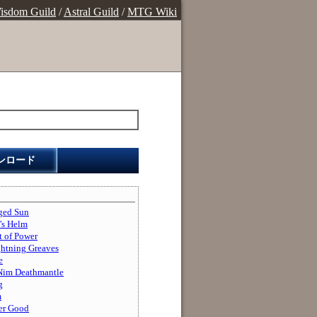
isdom Guild
/
Astral Guild
/
MTG Wiki
ンロード
d Sun
s Helm
of Power
ing Greaves
e
Deathmantle
g
m
r Good