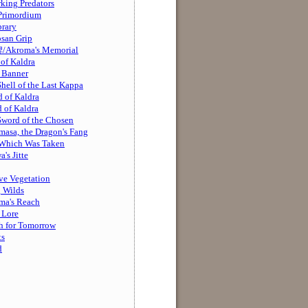
g Predators
rimordium
rary
n Grip
oma's Memorial
 Kaldra
Banner
of the Last Kappa
f Kaldra
f Kaldra
 of the Chosen
, the Dragon's Fang
ich Was Taken
 Jitte
 Vegetation
Wilds
's Reach
Lore
or Tomorrow
s
d