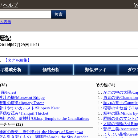
/
ヘルプ
W
検索
ム表示
、暦記
2011年07月29日 11:21
ん
【タグを編集】
キ構成分析
価格分析
類似デッキ
ダウ
(38)
その他 (31)
:
森/Forest
1 :
かごの中の太陽/Cage
苔汁の橋/Mosswort Bridge
1 :
勇者の兜/Champion'
聖遺の塔/Reliquary Tower
1 :
魔力の篭手/Gauntlet 
滑りやすいカルスト/Slippery Karst
1 :
稲妻のすね当て/Lightn
平穏な茂み/Tranquil Thicket
1 :
精神の眼/Mind's Ey
先祖の院、翁神社/Okina, Temple to the Grandfathers
1 :
屍賊の死のマント/Nim 
1 :
太陽の指輪/Sol Rin
チャー (32)
1 :
苦行主義/Asceticis
神河の歴史、暦記/Reki, the History of Kamigawa
1 :
よりよい品物/Greate
空を引き裂くもの、閼螺示/Arashi, the Sky Asunder