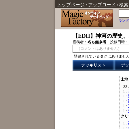
トップページ
/
アップロード
/
検索
ランダ
【EDH】神河の歴史
投稿者：
名も無き者
投稿日時：
（コメントはありません）
登録されているタグはありませ
デッキリスト
デッ
土地 
33 
1 :
1 :
1 :
1 :
1 :
クリー
1 :
1 :