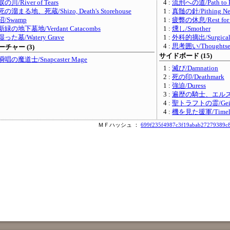
涙の川/River of Tears
4 :
流刑への道/Path to E
死の溜まる地、死蔵/Shizo, Death's Storehouse
1 :
真髄の針/Pithing Ne
沼/Swamp
1 :
疲弊の休息/Rest for t
新緑の地下墓地/Verdant Catacombs
1 :
燻し/Smother
湿った墓/Watery Grave
1 :
外科的摘出/Surgical E
4 :
思考囲い/Thoughtse
チャー (3)
サイドボード (15)
瞬唱の魔道士/Snapcaster Mage
1 :
滅び/Damnation
2 :
死の印/Deathmark
1 :
強迫/Duress
3 :
遍歴の騎士、エルズペス/El
4 :
聖トラフトの霊/Geist of
4 :
機を見た援軍/Timely R
ＭＦハッシュ ：
699f235f4987c3f19abab27279389c