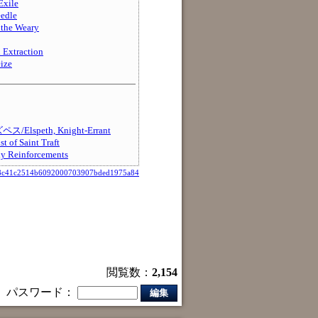
xile
edle
he Weary
xtraction
ize
speth, Knight-Errant
 Saint Traft
einforcements
8c41c2514b6092000703907bded1975a84
閲覧数：
2,154
パスワード：
編集