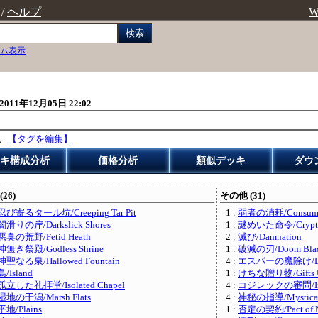
/
ヘルプ
W
検索
ム表示
2011年12月05日 22:02
ん
【タグを編集】
キ構成分析
価格分析
類似デッキ
ダウ
(26)
その他 (31)
忍び寄るタール坑/Creeping Tar Pit
1 :
弱者の消耗/Consume 
闇滑りの岸/Darkslick Shores
1 :
謎めいた命令/Crypti
悪臭の荒野/Fetid Heath
2 :
滅び/Damnation
神無き祭殿/Godless Shrine
1 :
破滅の刃/Doom Bla
神聖なる泉/Hallowed Fountain
4 :
エスパーの魔除け/Esp
島/Island
1 :
けちな贈り物/Gifts U
孤立した礼拝堂/Isolated Chapel
4 :
コジレックの審問/Inquis
湿地の干潟/Marsh Flats
4 :
神秘の指導/Mystical 
平地/Plains
1 :
否定の契約/Pact of N