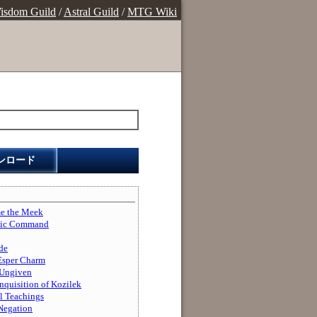
isdom Guild
/
Astral Guild
/
MTG Wiki
ンロード
the Meek
c Command
de
er Charm
ngiven
ition of Kozilek
Teachings
egation