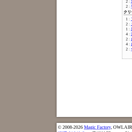
2 :
2 :
クリー
1 :
2 :
1 :
4 :
2 :
4 :
2 :
© 2008-2026
Magic Factory
, OWLAIR n