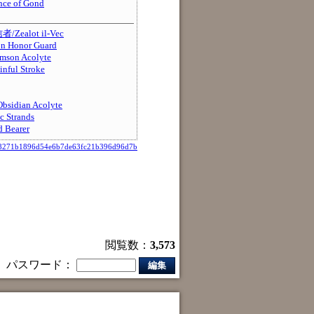
e of Gond
alot il-Vec
 Honor Guard
on Acolyte
ul Stroke
dian Acolyte
Strands
Bearer
98271b1896d54e6b7de63fc21b396d96d7b
閲覧数：
3,573
パスワード：
編集