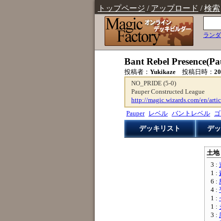
トップページ
/
アップロード
/
検索
ランダ
Bant Rebel Presence(Pa
投稿者：
Yukikaze
投稿日時：
2
NO_PRIDE (5-0)
Pauper Constructed League
http://magic.wizards.com/en/arti
Pauper
レベル
バントレベル
ゴ
デッキリスト
デッ
土地 
3 :
1 :
6 :
4 :
1 :
1 :
3 :