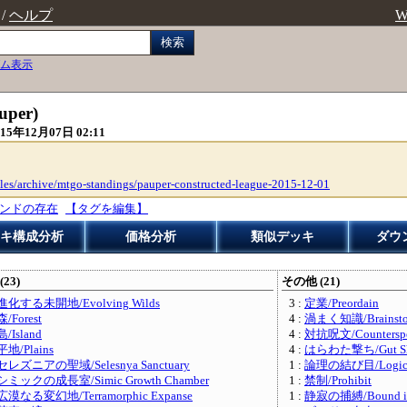
/
ヘルプ
W
検索
ム表示
uper)
015年12月07日 02:11
cles/archive/mtgo-standings/pauper-constructed-league-2015-12-01
ンドの存在
【タグを編集】
キ構成分析
価格分析
類似デッキ
ダウ
(23)
その他 (21)
進化する未開地/Evolving Wilds
3 :
定業/Preordain
森/Forest
4 :
渦まく知識/Brainsto
島/Island
4 :
対抗呪文/Counterspe
平地/Plains
4 :
はらわた撃ち/Gut Sh
セレズニアの聖域/Selesnya Sanctuary
1 :
論理の結び目/Logic 
シミックの成長室/Simic Growth Chamber
1 :
禁制/Prohibit
広漠なる変幻地/Terramorphic Expanse
1 :
静寂の捕縛/Bound in 