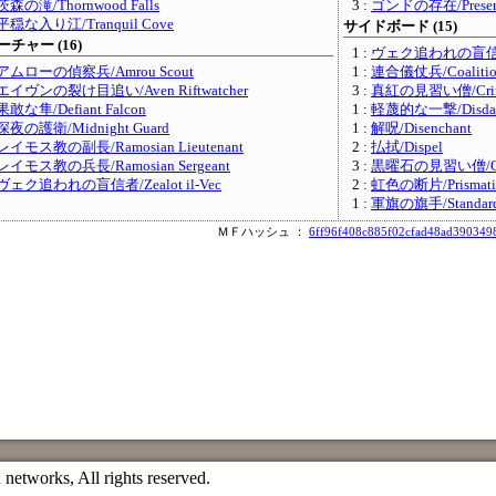
茨森の滝/Thornwood Falls
3 :
ゴンドの存在/Presenc
平穏な入り江/Tranquil Cove
サイドボード (15)
チャー (16)
1 :
ヴェク追われの盲信者/Ze
アムローの偵察兵/Amrou Scout
1 :
連合儀仗兵/Coalition
エイヴンの裂け目追い/Aven Riftwatcher
3 :
真紅の見習い僧/Crims
果敢な隼/Defiant Falcon
1 :
軽蔑的な一撃/Disdainf
深夜の護衛/Midnight Guard
1 :
解呪/Disenchant
レイモス教の副長/Ramosian Lieutenant
2 :
払拭/Dispel
レイモス教の兵長/Ramosian Sergeant
3 :
黒曜石の見習い僧/Obsi
ヴェク追われの盲信者/Zealot il-Vec
2 :
虹色の断片/Prismatic 
1 :
軍旗の旗手/Standard 
ＭＦハッシュ ：
6ff96f408c885f02cfad48ad39034
etworks, All rights reserved.