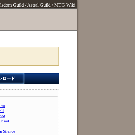
isdom Guild
/
Astral Guild
/
MTG Wiki
ンロード
rm
ll
ot
Knot
Silence