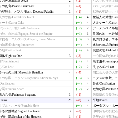
神盾/Basri's Aegis
2
(-2)
バスリの神盾/Basri's
副官/Basri's Lieutenant
1
(-1)
バスリの副官/Basri's 
騎士、バスリ/Basri, Devoted Paladin
1
(-1)
献身の聖騎士、バスリ/Ba
才能/Caretaker's Talent
(+4)
4
世話人の才能/Caretake
キ/Carrot Cake
(+4)
4
人参ケーキ/Carrot 
ベイル城/Castle Ardenvale
(+2)
2
アーデンベイル城/Cast
、永岩城/Eiganjo, Seat of the Empire
(+1)
1
皇国の地、永岩城/Eiganj
者、エルズペス/Elspeth, Storm Slayer
(+3)
3
嵐の討伐者、エルズペス/E
垢/Enduring Innocence
(+4)
4
永劫の無垢/Enduring
/Field of Ruin
(+4)
4
廃墟の地/Field of R
/Fight as One
3
(-3)
一心同体/Fight as 
Fountainport
(+4)
4
噴水港/Fountainpor
Get Lost
(+2)
2
失せろ/Get Lost
せの大隊/Makeshift Battalion
4
(-4)
間に合わせの大隊/Makes
の祭殿、ニクソス/Nykthos, Shrine to Nyx
(+3)
3
ニクスの祭殿、ニクソス/N
sification
(+4)
4
骨化/Ossification
/Perilous Snare
(+2)
2
危険な罠/Perilous S
兵長/Perimeter Sergeant
1
(-1)
防衛線の兵長/Perimet
lains
25
(-8)
17
平地/Plains
ブル・ホール/Portable Hole
(+4)
4
ポータブル・ホール/Po
の挑戦者/Sigiled Contender
3
(-3)
印章持ちの挑戦者/Sigi
り部/Speaker of the Heavens
1
(-1)
天界の語り部/Speaker