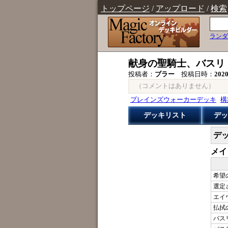
トップページ
/
アップロード
/
検索
ランダ
献身の聖騎士、バスリ
投稿者：
ブラー
投稿日時：
202
（コメントはありません）
プレインズウォーカーデッキ
構
デッキリスト
デッ
デ
メイ
希望の支
選定され
エイヴ
払拭の光
バスリの