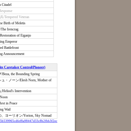
itadel
esponse
mpered Veteran
rth of Meletis
 Irencrag
oration of Eiganjo
ng Emperor
attlefront
 Announcement
e Caretaker Control(Pioneer)
, the Bounding Spring
ーン/Elesh Norn, Mother of
od's Intervention
Noon
 in Peace
g Wail
ーリオン/Yorion, Sky Nomad
5b539965cdfef8a98447d33c8b2fbb3f2ec