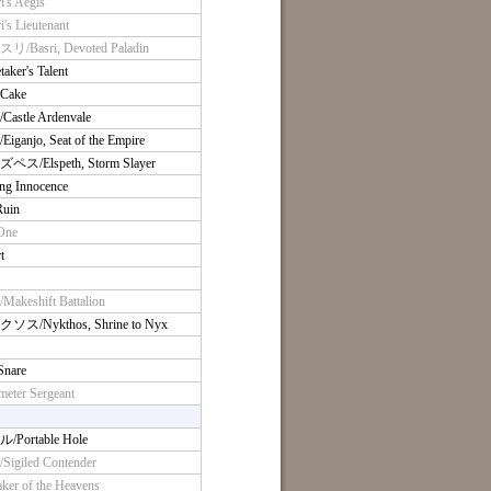
 Aegis
Lieutenant
sri, Devoted Paladin
r's Talent
Cake
le Ardenvale
o, Seat of the Empire
lspeth, Storm Slayer
 Innocence
uin
One
t
hift Battalion
ykthos, Shrine to Nyx
nare
er Sergeant
rtable Hole
led Contender
 of the Heavens