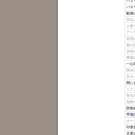
バスリの
バスリの
献身の聖
世話人の
人参ケー
アーデン
皇国の地
嵐の討伐
永劫の無
廃墟の地
一心同体
噴水港/
失せろ/
間に合わ
ニクス
骨化/Os
危険な罠
防衛線の
平地/P
ポータ
印章持ち
天界の語