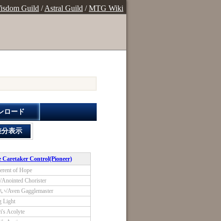
isdom Guild
/
Astral Guild
/
MTG Wiki
ンロード
差分表示
Caretaker Control(Pioneer)
nt of Hope
nted Chorister
en Gagglemaster
Light
 Acolyte