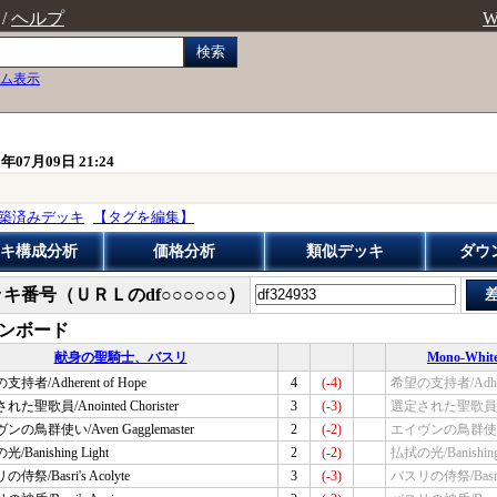
/
ヘルプ
W
検索
ム表示
0年07月09日 21:24
築済みデッキ
【タグを編集】
キ構成分析
価格分析
類似デッキ
ダウ
ッキ番号（ＵＲＬの
df○○○○○○
）
ンボード
献身の聖騎士、バスリ
Mono-White 
持者/Adherent of Hope
4
(-4)
希望の支持者/Adhere
た聖歌員/Anointed Chorister
3
(-3)
選定された聖歌員/Anoi
ンの鳥群使い/Aven Gagglemaster
2
(-2)
エイヴンの鳥群使い/Av
/Banishing Light
2
(-2)
払拭の光/Banishing 
侍祭/Basri's Acolyte
3
(-3)
バスリの侍祭/Basri's