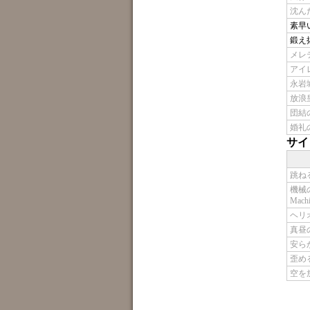
沈んだ城
素早い反
鍛え抜
メレティ
アイレ
永岩城の
放浪皇/
団結の最
婚礼の発
サイ
跳ねる春
機械の
Machi
ヘリオッ
真昼の
安らかな
歪める嘆
空を放