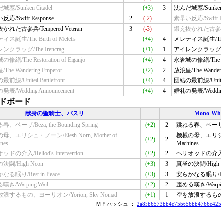
塞/Sunken Citadel
(+3)
3
沈んだ城塞/Sunken C
応/Swift Response
2
(-2)
素早い反応/Swift R
かれた古参兵/Tempered Veteran
3
(-3)
鍛え抜かれた古参兵/Te
ス誕生/The Birth of Meletis
(+4)
4
メレティス誕生/The Bi
ンクラッグ/The Irencrag
(+1)
1
アイレンクラッグ/The
修繕/The Restoration of Eiganjo
(+4)
4
永岩城の修繕/The Rest
The Wandering Emperor
(+2)
2
放浪皇/The Wanderi
前線/United Battlefront
(+4)
4
団結の最前線/United B
表/Wedding Announcement
(+4)
4
婚礼の発表/Wedding
ドボード
献身の聖騎士、バスリ
Mono-Whit
、ベーザ/Beza, the Bounding Spring
(+2)
2
跳ねる春、ベーザ/Beza
母、エリシュ・ノーン/Elesh Norn, Mother of
機械の母、エリシュ・ノ
(+2)
2
nes
Machines
ドの介入/Heliod's Intervention
(+2)
2
ヘリオッドの介入/Heli
決闘/High Noon
(+3)
3
真昼の決闘/High 
る眠り/Rest in Peace
(+3)
3
安らかなる眠り/Rest
き/Warping Wail
(+2)
2
歪める嘆き/Warpin
浪するもの、ヨーリオン/Yorion, Sky Nomad
(+1)
1
空を放浪するもの、ヨ
ＭＦハッシュ ：
2a85b6573bb4c75b656bb4766c425