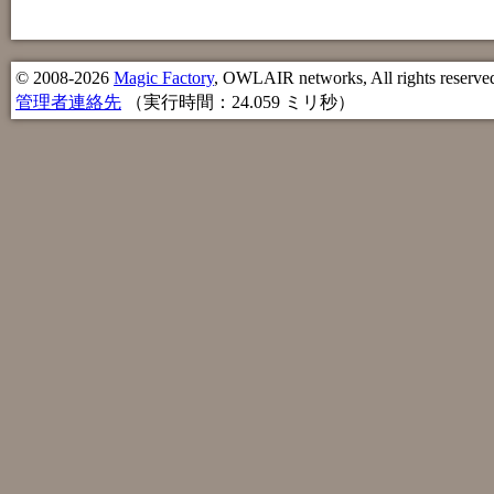
© 2008-2026
Magic Factory
, OWLAIR networks, All rights reserve
管理者連絡先
（実行時間：24.059 ミリ秒）