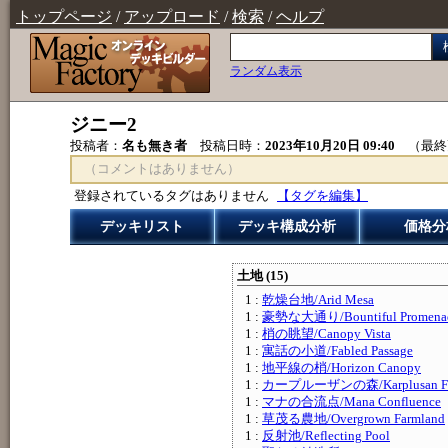
トップページ
/
アップロード
/
検索
/
ヘルプ
ランダム表示
ジニー2
投稿者：
名も無き者
投稿日時：
2023年10月20日 09:40
（最終
（コメントはありません）
登録されているタグはありません
【タグを編集】
デッキリスト
デッキ構成分析
価格分
土地 (15)
1 :
乾燥台地/Arid Mesa
1 :
豪勢な大通り/Bountiful Promena
1 :
梢の眺望/Canopy Vista
1 :
寓話の小道/Fabled Passage
1 :
地平線の梢/Horizon Canopy
1 :
カープルーザンの森/Karplusan Fo
1 :
マナの合流点/Mana Confluence
1 :
草茂る農地/Overgrown Farmland
1 :
反射池/Reflecting Pool