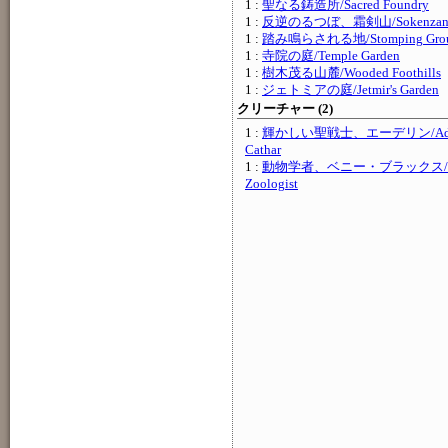
1 :
聖なる鋳造所/Sacred Foundry
1 :
反逆のるつぼ、霜剣山/Sokenzan, Cruc
1 :
踏み鳴らされる地/Stomping Gro
1 :
寺院の庭/Temple Garden
1 :
樹木茂る山麓/Wooded Foothills
1 :
ジェトミアの庭/Jetmir's Garden
クリーチャー (2)
1 :
輝かしい聖戦士、エーデリン/Adeline
Cathar
1 :
動物学者、ベニー・ブラックス/Benni
Zoologist