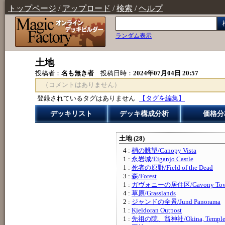
トップページ
/
アップロード
/
検索
/
ヘルプ
ランダム表示
土地
投稿者：
名も無き者
投稿日時：
2024年07月04日 20:57
（コメントはありません）
登録されているタグはありません
【タグを編集】
デッキリスト
デッキ構成分析
価格分
土地 (28)
4 :
梢の眺望/Canopy Vista
1 :
永岩城/Eiganjo Castle
1 :
死者の原野/Field of the Dead
3 :
森/Forest
1 :
ガヴォニーの居住区/Gavony Town
4 :
草原/Grasslands
2 :
ジャンドの全景/Jund Panorama
1 :
Kjeldoran Outpost
1 :
先祖の院、翁神社/Okina, Temple to 