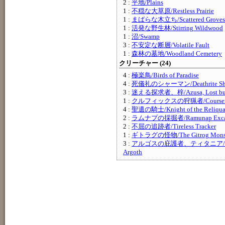
2 :
平地/Plains
1 :
不穏な大草原/Restless Prairie
1 :
まばらな木立ち/Scattered Groves
1 :
活発な野生林/Stirring Wildwood
1 :
沼/Swamp
3 :
不安定な断層/Volatile Fault
1 :
森林の墓地/Woodland Cemetery
クリーチャー (24)
4 :
極楽鳥/Birds of Paradise
4 :
死儀礼のシャーマン/Deathrite Sh
3 :
迷える探求者、梓/Azusa, Lost but
1 :
クルフィックスの狩猟者/Courser of
4 :
聖遺の騎士/Knight of the Reliqua
2 :
ラムナプの採掘者/Ramunap Excav
2 :
不屈の追跡者/Tireless Tracker
1 :
ギトラグの怪物/The Gitrog Mons
3 :
アルゴスの庇護者、ティタニア/Titania
Argoth