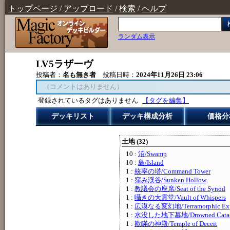
トップページ
/
アップロード
/
検索
/
ヘルプ
ランダム表示
LV5ラザーヴ
投稿者：
名も無き者
投稿日時：
2024年11月26日 23:06
（コメントはありません）
登録されているタグはありません
【タグを編集】
デッキリスト
デッキ構成分析
価格分
土地 (32)
10 :
沼/Swamp
10 :
島/Island
1 :
統率の塔/Command Tower
1 :
窪み渓谷/Sunken Hollow
1 :
教議会の座席/Seat of the Synod
1 :
囁きの大霊堂/Vault of Whispers
1 :
広漠なる変幻地/Terramorphic Exp
1 :
水没した地下墓地/Drowned Cata
1 :
欺瞞の神殿/Temple of Deceit