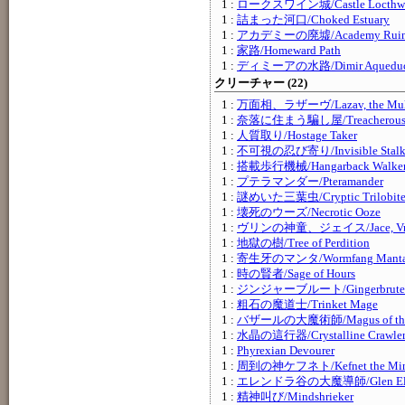
1 :
ロークスワイン城/Castle Locthw
1 :
詰まった河口/Choked Estuary
1 :
アカデミーの廃墟/Academy Ruin
1 :
家路/Homeward Path
1 :
ディミーアの水路/Dimir Aqueduc
クリーチャー (22)
1 :
万面相、ラザーヴ/Lazav, the Multi
1 :
奈落に住まう騙し屋/Treacherous Pi
1 :
人質取り/Hostage Taker
1 :
不可視の忍び寄り/Invisible Stalk
1 :
搭載歩行機械/Hangarback Walke
1 :
プテラマンダー/Pteramander
1 :
謎めいた三葉虫/Cryptic Trilobit
1 :
壊死のウーズ/Necrotic Ooze
1 :
ヴリンの神童、ジェイス/Jace, Vryn'
1 :
地獄の樹/Tree of Perdition
1 :
寄生牙のマンタ/Wormfang Mant
1 :
時の賢者/Sage of Hours
1 :
ジンジャーブルート/Gingerbrute
1 :
粗石の魔道士/Trinket Mage
1 :
バザールの大魔術師/Magus of the 
1 :
水晶の這行器/Crystalline Crawle
1 :
Phyrexian Devourer
1 :
周到の神ケフネト/Kefnet the Min
1 :
エレンドラ谷の大魔導師/Glen Elend
1 :
精神叫び/Mindshrieker