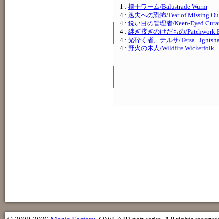
1 :
欄干ワーム/Balustrade Wurm
4 :
逸失への恐怖/Fear of Missing Ou
4 :
鋭い目の管理者/Keen-Eyed Curat
4 :
継ぎ接ぎのけだもの/Patchwork Be
4 :
光砕く者、テルサ/Tersa Lightshat
4 :
野火の木人/Wildfire Wickerfolk