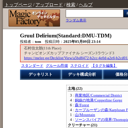
トップページ
/
アップロード
/
検索
/
ヘルプ
ランダム表示
Gruul Delirium(Standard:DMU-TDM)
投稿者：
tom
投稿日時：
2025年05月09日 23:14
石村信太朗(11th Place)
チャンピオンズカップファイナル シーズン3ラウンド3
https://melee.gg/Decklist/View/a5bd8472-b2cc-4e0d-a2e6-b2cd0
スタンダード
グルール昂揚
ステロイド
【タグを編集】
デッキリスト
デッキ構成分析
価格分
土地 (22)
3 :
商業地区/Commercial District
4 :
銅線の地溝/Copperline Gorge
6 :
森/Forest
4 :
カープルーザンの森/Karplusan Fo
1 :
山/Mountain
4 :
ソーンスパイアの境界/Thornspire 
クリーチャー (21)