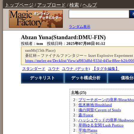
トップページ
/
アップロード
/
検索
/
ヘルプ
ランダム表示
Abzan Yuna(Standard:DMU-FIN)
投稿者：
tom
投稿日時：
2025年07月08日 01:12
ramMt(15th Place)
蒼紅杯～ファイナルファンタジー～ Izzet Explosive Experiment E
https://melee.gg/Decklist/View/af983d8d-933d-445a-88ee-b2fc00
スタンダード
ユウナ
ユウナ_(デッキ)
【タグを編集】
デッキリスト
デッキ構成分析
価格分
土地 (25)
2 :
ブリーチボーンの境界/Bleachbone
3 :
低木林地/Brushland
1 :
魂の洞窟/Cavern of Souls
2 :
森/Forest
3 :
ハッシュウッドの境界/Hushwood 
3 :
草萌ゆる玄関/Lush Portico
2 :
平地/Plains