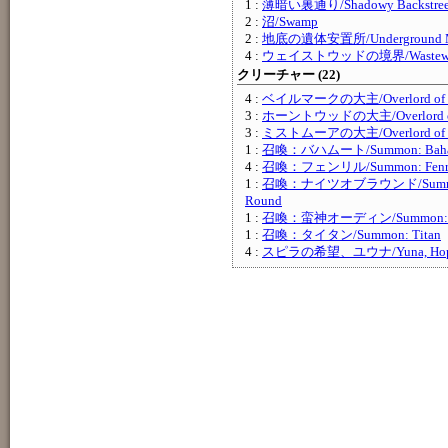
1 :
薄暗い裏通り/Shadowy Backstree
2 :
沼/Swamp
2 :
地底の遺体安置所/Underground Mo
4 :
ウェイストウッドの境界/Wastewoo
クリーチャー (22)
4 :
ベイルマークの大主/Overlord of th
3 :
ホーントウッドの大主/Overlord of 
3 :
ミストムーアの大主/Overlord of th
1 :
召喚：バハムート/Summon: Baha
4 :
召喚：フェンリル/Summon: Fenr
1 :
召喚：ナイツオブラウンド/Summon: 
Round
1 :
召喚：蛮神オーディン/Summon: Pr
1 :
召喚：タイタン/Summon: Titan
4 :
スピラの希望、ユウナ/Yuna, Hope o