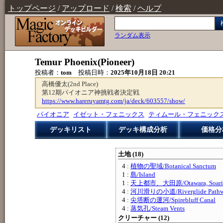
トップページ
/
アップロード
/
検索
/
ヘルプ
ランダム表示
Temur Phoenix(Pioneer)
投稿者：
tom
投稿日時：
2025年10月18日 20:21
高橋優太(2nd Place)
第12期パイオニア神挑戦者決定戦
https://www.hareruyamtg.com/ja/deck/603557/show/
パイオニア
イゼット・フェニックス
ティムール・フェニック
デッキリスト
デッキ構成分析
価格分
土地 (18)
4 :
植物の聖域/Botanical Sanctum
1 :
島/Island
1 :
天上都市、大田原/Otawara, Soarin
4 :
河川滑りの小道/Riverglide Path
4 :
尖塔断の運河/Spirebluff Canal
4 :
蒸気孔/Steam Vents
クリーチャー (12)