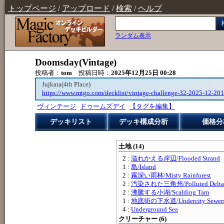
トップページ
/
アップロード
/
検索
/
ヘルプ
ランダム表示
Doomsday(Vintage)
投稿者：
tom
投稿日時：
2025年12月25日 00:28
Jujkata(4th Place)
https://www.mtgo.com/decklist/vintage-challenge-32-2025-12-2
ヴィンテージ
ドゥームズデイ
【タグを編集】
デッキリスト
デッキ構成分析
価格分
土地 (14)
2 :
溢れかえる岸辺/Flooded Strand
1 :
島/Island
2 :
霧深い雨林/Misty Rainforest
2 :
汚染された三角州/Polluted Delta
2 :
沸騰する小湖/Scalding Tarn
1 :
地底街の下水道/Undercity Sewer
4 :
Underground Sea
クリーチャー (6)