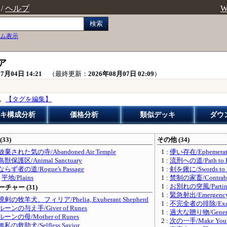
/
ヘルプ
W
検索
ム表示
ア
7月04日 14:21
（最終更新：
2026年08月07日 02:09
）
ん
【タグを編集】
キ構成分析
価格分析
類似デッキ
ダウ
(33)
その他 (34)
放棄された気の寺/Abandoned Air Temple
1 :
儚い存在/Ephemerat
鳥獣保護区/Animal Sanctuary
1 :
流刑への道/Path to E
ならず者の道/Rogue's Passage
1 :
剣を鍬に/Swords to P
:
平地/Plains
1 :
禁制の家畜/Contraban
1 :
お別れの突風/Parting
チャー (31)
1 :
緊急射出/Emergency 
溌剌の牧羊犬、フィリア/Phelia, Exuberant Shepherd
1 :
不完全者の排除/Excise 
ルーンの与え手/Giver of Runes
1 :
過大な贈り物/Generou
ルーンの母/Mother of Runes
2 :
次の一手/Make Your
無私の救助犬/Selfless Savior