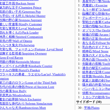
1 :
真夜中の一撃/Stroke o
支援工作員/Backup Agent
1 :
悪魔祓い/Exorcise
魅力的な王子/Charming Prince
1 :
もう一杯ずつ/Anothe
気前の良い子犬/Generous Pup
1 :
臨機応変な防御/Resour
お手伝いする狩人/Helpful Hunter
1 :
テレポーテーション・サーク
鉄脚の野心家/Ironpaw Aspirant
1 :
聖戦士の進軍/Cathars'
優しい常連客/Kindly Customer
1 :
太陽の指輪/Sol Rin
忠実な軍用犬/Loyal Warhound
1 :
オゾリス/The Ozoli
群れを導くもの/Pack Leader
1 :
秘儀の印鑑/Arcane S
神憑く相棒/Spirited Companion
1 :
教団の正装/Brotherho
前兆の壁/Wall of Omens
1 :
友なる石/Fellwar St
ちらつき鬼火/Flickerwisp
1 :
乳白色のダイアモンド/M
忠実な馬、フォーチュン/Fortune, Loyal Steed
1 :
精神石/Mind Stone
鼓舞する監視者/Inspiring Overseer
1 :
真珠の大メダル/Pearl 
Keen-Eyed Raven
1 :
思考の器/Thought Ve
慧眼の導師/Keensight Mentor
1 :
先駆者の長靴/Trailblaz
キンズベイルの急使/Kinsbaile Courier
1 :
連合の秘宝/Coalition
クチルの側衛/Kutzil's Flanker
1 :
統率者の宝球/Command
ヴラーキスの勇者、ラエゼル/Lae'zel, Vlaakith's
1 :
紋章旗/Heraldic Ban
ampion
1 :
家庭と故郷の剣/Sword o
第三の道のロラン/Loran of the Third Path
1 :
囁き絹の外套/Whisper
古代の伝承の僧侶/Priest of Ancient Lore
1 :
パンハモニコン/Panha
鉄の暴漢/Iron Bully
1 :
偵察/Reconnaissanc
草原恵み/Meadowboon
1 :
トカシアの歓待/Tocasi
魔女の結界師/Witch Enchanter
サイドボード (30)
真面目な身代わり/Solemn Simulacrum
やんちゃな犬/Rambunctious Mutt
30 :
平地/Plains