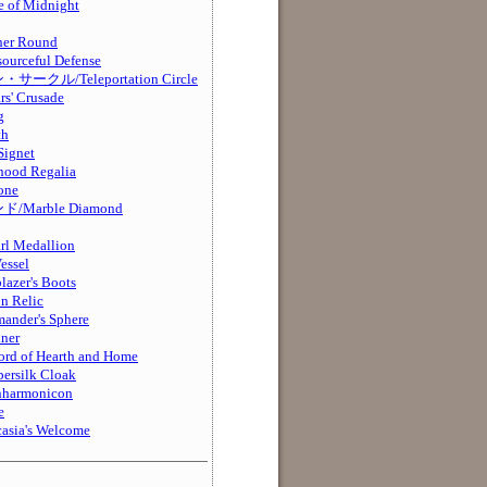
f Midnight
r Round
ceful Defense
ル/Teleportation Circle
 Crusade
g
th
ignet
od Regalia
one
arble Diamond
Medallion
ssel
er's Boots
 Relic
er's Sphere
ner
f Hearth and Home
silk Cloak
rmonicon
e
a's Welcome