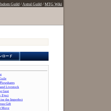
isdom Guild
/
Astral Guild
/
MTG Wiki
ンロード
e
xile
lowshares
d Livestock
 Gust
Eject
the Imperfect
s Gift
 Move