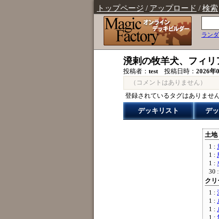
トップページ
/
アップロード
/
検索
ランダ
溌剌の牧羊犬、フィリ
投稿者：
test
投稿日時：
2026年0
（コメントはありません）
登録されているタグはありませ
デッキリスト
デッ
土地 
1 :
1 :
1 :
30 
クリー
1 :
1 :
1 :
1 :