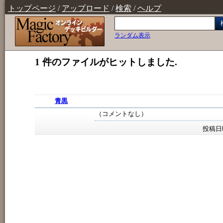
トップページ
/
アップロード
/
検索
/
ヘルプ
ランダム表示
1 件のファイルがヒットしました.
青黒
（コメントなし）
投稿日時