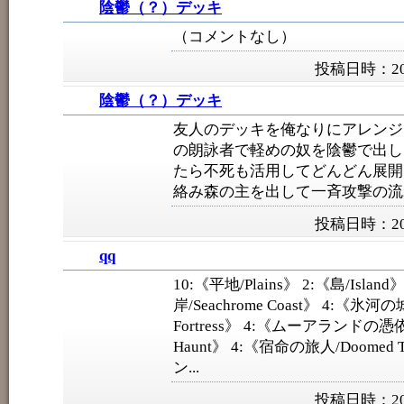
陰鬱（？）デッキ
（コメントなし）
投稿日時：201
陰鬱（？）デッキ
友人のデッキを俺なりにアレンジ
の朗詠者で軽めの奴を陰鬱で出し
たら不死も活用してどんどん展開
絡み森の主を出して一斉攻撃の流
投稿日時：201
qq
10:《平地/Plains》 2:《島/Isla
岸/Seachrome Coast》 4:《氷河の城
Fortress》 4:《ムーアランドの憑依地
Haunt》 4:《宿命の旅人/Doomed T
ン...
投稿日時：201