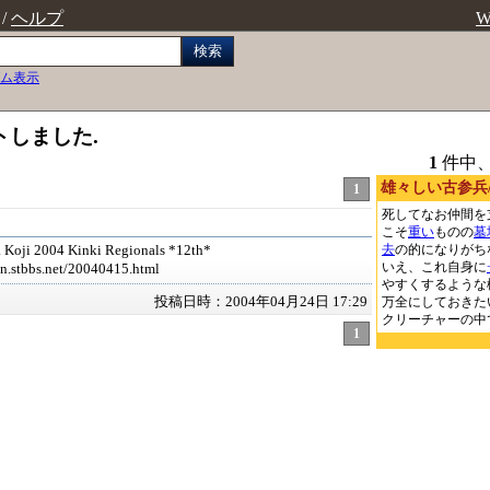
/
ヘルプ
W
検索
ム表示
トしました.
1
件中
雄々しい古参兵/Val
1
死してなお仲間を
こそ
重い
ものの
墓
去
の的になりがち
ji 2004 Kinki Regionals *12th*
いえ、これ自身に
en.stbbs.net/20040415.html
やすくするような
投稿日時：2004年04月24日 17:29
万全にしておきた
クリーチャーの中
1