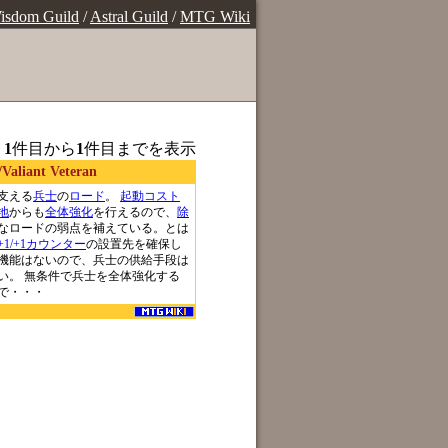
isdom Guild
/
Astral Guild
/
MTG Wiki
、
1
件目から
1
件目までを表示
iant Veteran
支える
兵士
の
ロード
。
起動コスト
地
からも
全体強化
を行えるので、
除
なロードの弱点を補えている。とは
+1/+1カウンター
の設置先を確保し
機能はないので、兵士の供給手段は
い。 無条件で兵士を全体強化する
で・・・