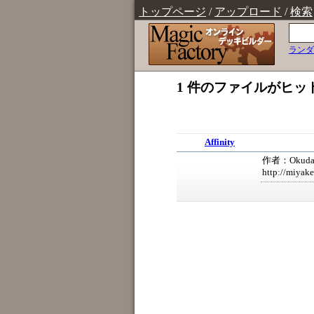
トップページ
/
アップロード
/
検索
ランダ
1 件のファイルがヒッ
Affinity
作者：Okuda Ko
http://miyak