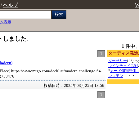
/
ヘルプ
W
検索
ム表示
トしました.
1
件中
ターディス発進/Sta
1
ソーサリー
になっ
odern)
レインチェイス戦
*
カード個別評価
Place) https://www.mtgo.com/decklist/modern-challenge-64-
ンコモン
・・・
2758476
投稿日時：2025年03月25日 18:56
1