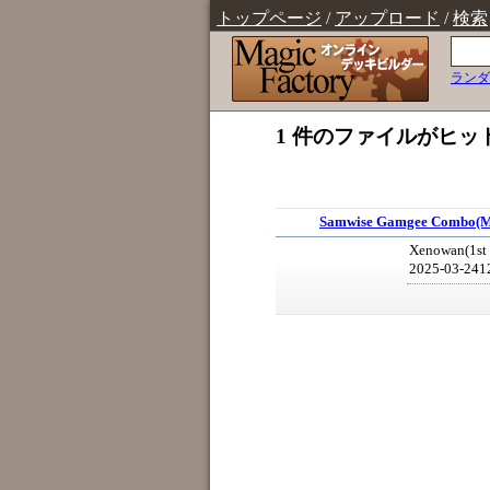
トップページ
/
アップロード
/
検索
ランダ
1 件のファイルがヒッ
Samwise Gamgee Combo(M
Xenowan(1st 
2025-03-241