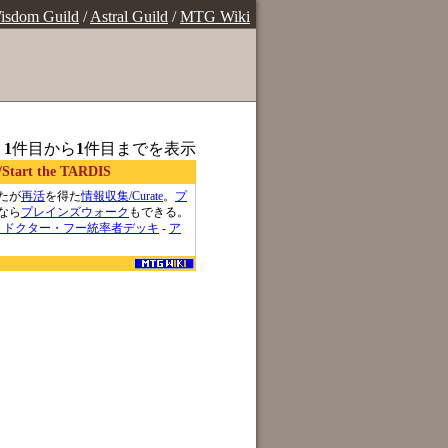
isdom Guild
/
Astral Guild
/
MTG Wiki
、
1
件目から
1
件目までを表示
rt the TARDIS
たが
再活
を得た
情報収集/Curate
。
プ
なら
プレインズウォーク
もできる。
：ドクター・フー統率者デッキ
-
ア