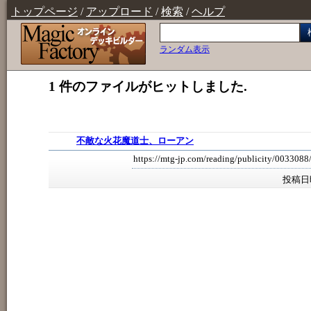
トップページ
/
アップロード
/
検索
/
ヘルプ
ランダム表示
1 件のファイルがヒットしました.
不敵な火花魔道士、ローアン
https://mtg-jp.com/reading/publicity/0033088
投稿日時