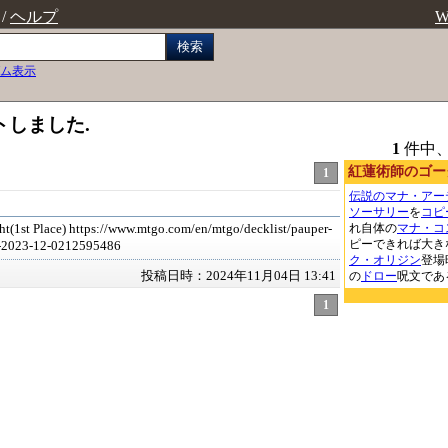
/
ヘルプ
W
検索
ム表示
トしました.
1
件中
紅蓮術師のゴーグル/P
1
伝説の
マナ・アー
ソーサリー
を
コピ
れ自体の
マナ・コ
t(1st Place) https://www.mtgo.com/en/mtgo/decklist/pauper-
ピーできれば大き
2-2023-12-0212595486
ク・オリジン
登場
投稿日時：2024年11月04日 13:41
の
ドロー
呪文である
1