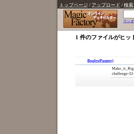
トップページ
/
アップロード
/
検索
ランダ
1 件のファイルがヒッ
Bogles(Pauper)
Make_it_Righ
challenge-3