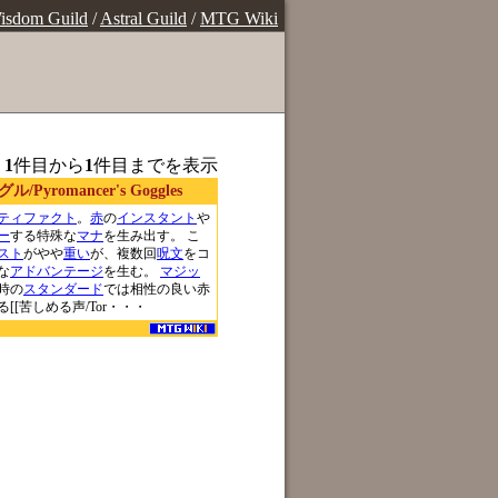
isdom Guild
/
Astral Guild
/
MTG Wiki
、
1
件目から
1
件目までを表示
yromancer's Goggles
ティファクト
。
赤
の
インスタント
や
ー
する特殊な
マナ
を生み出す。 こ
スト
がやや
重い
が、複数回
呪文
をコ
な
アドバンテージ
を生む。
マジッ
時の
スタンダード
では相性の良い赤
[[苦しめる声/Tor・・・