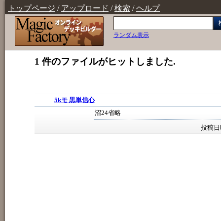
トップページ
/
アップロード
/
検索
/
ヘルプ
ランダム表示
1 件のファイルがヒットしました.
5kモ 黒単信心
沼24省略
投稿日時