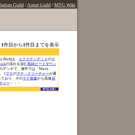
isdom Guild
/
Astral Guild
/
MTG Wiki
、
1
件目から
1
件目までを表示
y Rock
)は、
エクステンデッド
の
マ
Rock
の流れを汲む
黒緑ビートダウン
のデッキで、海外では「Macey
。 1
マナ
の
マナ・クリーチャー
が通
れており、その
マナ加速
から高速
召
チャー
・・・