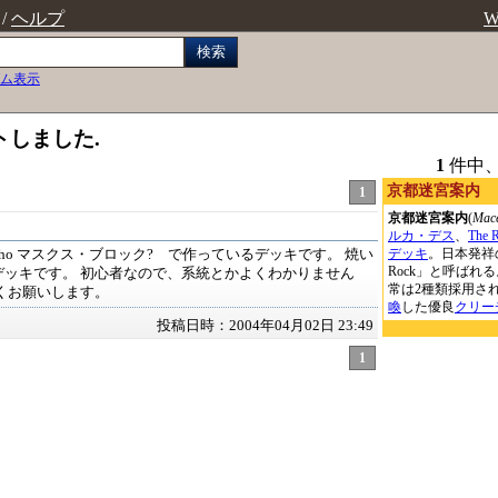
/
ヘルプ
W
検索
ム表示
トしました.
1
件中
京都迷宮案内
1
京都迷宮案内
(
Mace
ルカ・デス
、
The 
デッキ
。日本発祥
cho マスクス・ブロック? で作っているデッキです。 焼い
Rock」と呼ばれる
デッキです。 初心者なので、系統とかよくわかりません
常は2種類採用さ
くお願いします。
喚
した優良
クリー
投稿日時：2004年04月02日 23:49
1