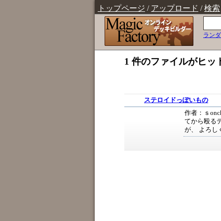
トップページ
/
アップロード
/
検索
ランダ
1 件のファイルがヒッ
ステロイドっぽいもの
作者：ｓon
てから殴る
が、 よろし