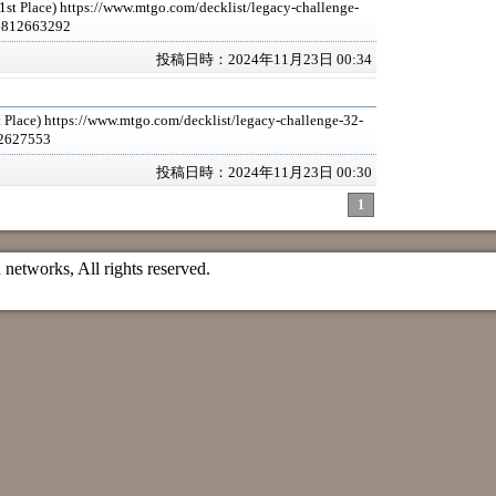
st Place) https://www.mtgo.com/decklist/legacy-challenge-
2812663292
投稿日時：2024年11月23日 00:34
t Place) https://www.mtgo.com/decklist/legacy-challenge-32-
2627553
投稿日時：2024年11月23日 00:30
1
etworks, All rights reserved.
）