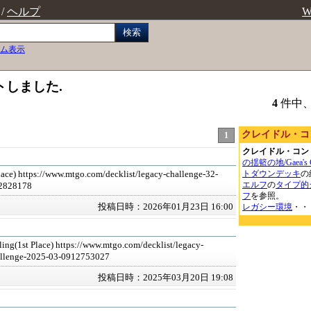
/
ヘルプ
W
検索
ム表示
トしました.
4
件中
クレイドル・コ
1
クレイドル・コン
の揺籃の地/Gaea's C
トダウンデッキ
の
lace) https://www.mtgo.com/decklist/legacy-challenge-32-
エルフ
の
タイプ的
2828178
フ
を参照。
投稿日時：2026年01月23日 16:00
レガシー
環境
・・
ling(1st Place) https://www.mtgo.com/decklist/legacy-
allenge-2025-03-0912753027
投稿日時：2025年03月20日 19:08