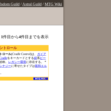
isdom Guild
/
Astral Guild
/
MTG Wiki
、
1
件目から
4
件目までを表示
ントロール
トロール
(
Cradle Control
)は、
ガイア
radle
をキーカードとする
緑
系
ビー
総称。
レガシー
環境
に存在する。 *
シナジー
に寄せたタイプは
親和エル
・