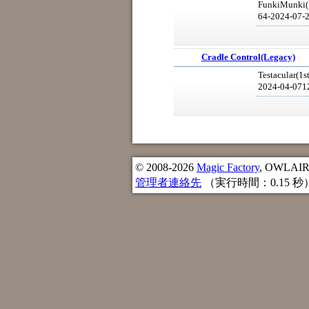
FunkiMunki(1
64-2024-07-
Cradle Control(Legacy)
Testacular(1s
2024-04-071
© 2008-2026
Magic Factory
, OWLAIR n
管理者連絡先
（実行時間：0.15 秒