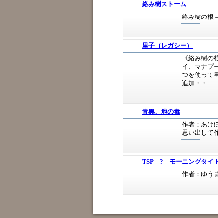
絡み樹ストーム
絡み樹の根
里子（レガシー）
《絡み樹の
イ、マナプー
つを使って里
追加・・...
青黒、地の毒
作者：あけ
思い出して
TSP ? モーニングタ
作者：ゆう