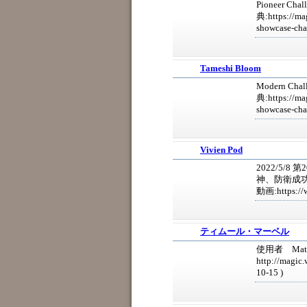
Pioneer Chal
典:https://mag
showcase-cha
Tameshi Bloom
Modern Chall
典:https://ma
showcase-cha
Vivien Pod
2022/5/8
神、防衛成功） 出典
動画:https://
ティムール・マーベル
使用者 Mat
http://magic.
10-15 )