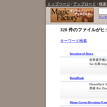
トップページ
/
アップロード
/
検索
ランダ
320 件のファイルがヒ
キーワード検索
Invasion of Alara
世界選手権23 
Sui 出典:https
RataBlade
DreamHack
用者:Rei Zhan
Mono-Green Devotion (Co