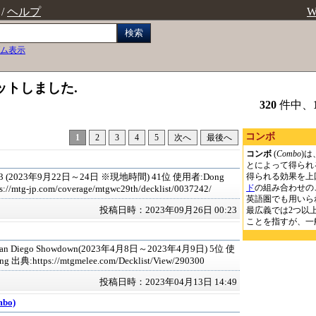
/
ヘルプ
W
検索
ム表示
ットしました.
320
件中、
コンボ
1
2
3
4
5
次へ
最後へ
コンボ
(
Combo
)は
とによって得られ
得られる効果を上
(2023年9月22日～24日 ※現地時間) 41位 使用者:Dong
ド
の組み合わせのこと
://mtg-jp.com/coverage/mtgwc29th/decklist/0037242/
英語圏でも用いら
投稿日時：2023年09月26日 00:23
最広義では2つ以
ことを指すが、一
 San Diego Showdown(2023年4月8日～2023年4月9日) 5位 使
g 出典:https://mtgmelee.com/Decklist/View/290300
投稿日時：2023年04月13日 14:49
mbo)