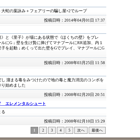
＋大蛇の葉詠み＋フェアリーの騙し屋×2でループ
投稿日時：2014年04月01日 17:37
根》と《里子》が場にある状態で《ほくちの壁》をプレ
ルにG ↓ 壁を生け贄に捧げてマナプールにRR追加、内１
子を起動 ↓ めくって出た壁をGでプレイ、マナプールにG
投稿日時：2008年03月25日 11:58
ぼし 溜まる毒をみつけたので地の毒と魔力消沈のコンボを
作り始めました
投稿日時：2008年02月20日 20:51
イド エレメンタルシュート
まる
投稿日時：2008年02月10日 15:29
1
2
3
4
5
次へ
最後へ