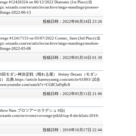
lenge #12426324 on 06/12/2022 Diatomic (1st Place) 出
ic.wizards.com/en/articles/archive/mtgo-standings/pioneer-
llenge-2022-06-13
投稿日時：2022年06月24日 23:26
enge #12417153 on 05/07/2022 Cosmic_Sans (3rd Place) 出
gic.wizards.com/en/articles/archive/mtgo-standings/modern-
llenge-2022-05-08
投稿日時：2022年05月16日 01:39
 第20回モダン神決定戦（晴れる屋） Jérémy Dezani（モダン
:https://article.hareruyamtg.com/article/61893/ 試合
www.youtube.com/watch?v=CG8ClaFqRc8
投稿日時：2022年05月11日 21:06
thew Nass プロツアーカラデシュ 6位(
wizards.com/en/events/coverage/ptkld/top-8-decklists-2016-
投稿日時：2016年10月17日 22:44