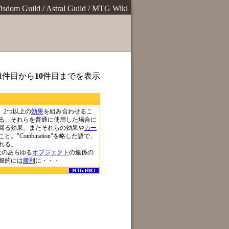
isdom Guild
/
Astral Guild
/
MTG Wiki
1
件目から
10
件目までを表示
、2つ以上の
効果
を組み合わせるこ
る、それらを普通に使用した場合に
回る効果、またそれらの効果や
カー
。"Combination"を略した語で、
れる。
上のあらゆる
オブジェクト
の連係の
般的には
勝利
に・・・