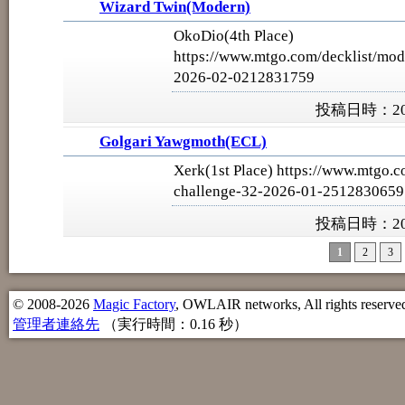
Wizard Twin(Modern)
OkoDio(4th Place)
https://www.mtgo.com/decklist/mod
2026-02-0212831759
投稿日時：202
Golgari Yawgmoth(ECL)
Xerk(1st Place) https://www.mtgo.c
challenge-32-2026-01-2512830659
投稿日時：202
1
2
3
© 2008-2026
Magic Factory
, OWLAIR networks, All rights reserve
管理者連絡先
（実行時間：0.16 秒）