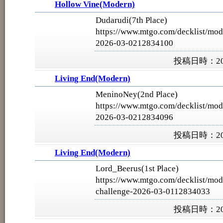
Hollow Vine(Modern)
Dudarudi(7th Place)
https://www.mtgo.com/decklist/mod
2026-03-0212834100
投稿日時：202
Living End(Modern)
MeninoNey(2nd Place)
https://www.mtgo.com/decklist/mod
2026-03-0212834096
投稿日時：202
Living End(Modern)
Lord_Beerus(1st Place)
https://www.mtgo.com/decklist/mo
challenge-2026-03-0112834033
投稿日時：202