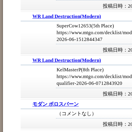
投稿日時：202
WR Land Destruction(Modern)
SuperCow12653(5th Place)
https://www.mtgo.com/decklist/mod
2026-06-1512844347
投稿日時：202
WR Land Destruction(Modern)
KelMasterP(8th Place)
https://www.mtgo.com/decklist/mod
qualifier-2026-06-0712843920
投稿日時：202
モダン ボロスバーン
（コメントなし）
投稿日時：202