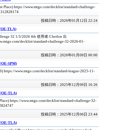
t Place) https://www.mtgo.com/decklist/standard-challenge-
0312828174
投稿日時：2026年01月12日 22:24
:WOE-TLA)
allenge 32 1/3/2026 4th 使用者:Cherlon 出
w.mtgo.com/decklist/standard-challenge-32-2026-01-
投稿日時：2026年01月09日 00:00
:WOE-SPM)
0) https://www.mtgo.com/decklist/standard-league-2025-11-
投稿日時：2025年12月09日 16:26
:WOE-TLA)
Place) https://www.mtgo.com/decklist/standard-challenge-32-
2824747
投稿日時：2025年12月06日 23:44
:WOE-TLA)