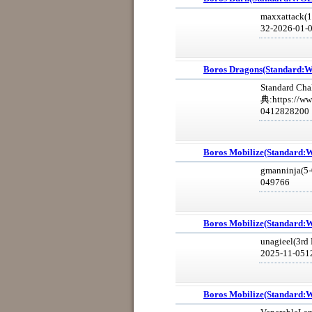
maxxattack(1s
32-2026-01-
Boros Dragons(Standard
Standard Ch
典:https://ww
0412828200
Boros Mobilize(Standard
gmanninja(5-
049766
Boros Mobilize(Standard
unagieel(3rd 
2025-11-051
Boros Mobilize(Standard