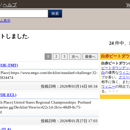
/
ヘルプ
W
検索
ム表示
ットしました.
24
件中、
白赤ビートダウ
1
2
3
次へ
最後へ
白赤ビートダウン
:WOE-TMT)
ビートダウンデッ
白
の優秀な
ウィニ
 Place) https://www.mtgo.com/decklist/standard-challenge-32-
プが多い。
クリー
2834474
相手に強く、また
投稿日時：2026年03月14日 00:34
ウィニー
の弱点で
る。・・・
:WOE-ECL)
h Place) United States Regional Championships: Portland
/melee.gg/Decklist/View/ec422c1d-2b1e-48d9-8c75-
f
投稿日時：2026年01月27日 17:03
E-TLA)