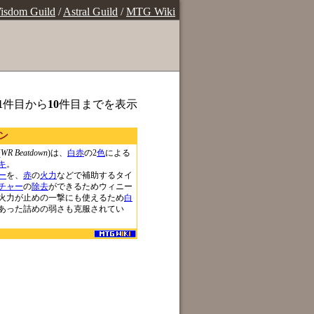
isdom Guild
/
Astral Guild
/
MTG Wiki
1
件目から
10
件目までを表示
ン
(
WR Beatdown
)は、
白赤
の2
色
による
キ
。
ー
を、
赤
の
火力
などで補助するタイ
チャー
の
除去
ができるためウィニー
火力が止めの一撃にも使えるため
白
あった詰めの弱さも克服されてい