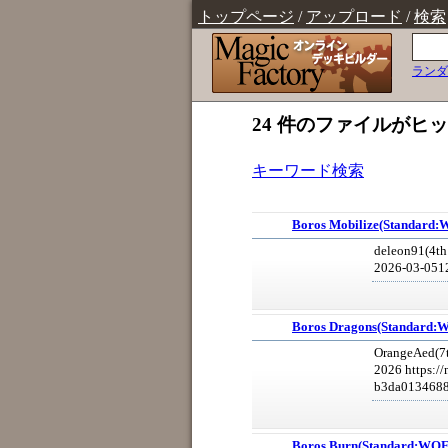
トップページ
/
アップロード
/
検索
ランダ
24 件のファイルがヒ
キーワード検索
Boros Mobilize(Standard
deleon91(4th
2026-03-051
Boros Dragons(Standard
OrangeAed(7t
2026 https:/
b3da0134688
Boros Burn(Standard:WO