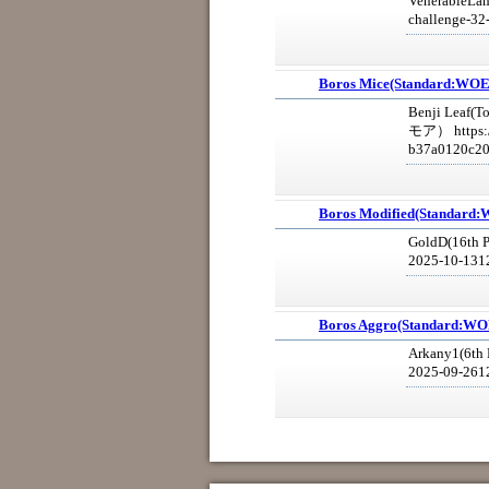
VenerableLam
challenge-3
Boros Mice(Standard:WO
Benji L
モア） https:/
b37a0120c20
Boros Modified(Standard
GoldD(16th P
2025-10-131
Boros Aggro(Standard:W
Arkany1(6th 
2025-09-261