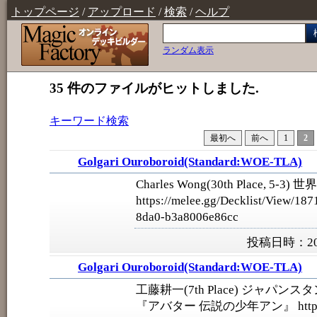
トップページ
/
アップロード
/
検索
/
ヘルプ
ランダム表示
35 件のファイルがヒットしました.
キーワード検索
最初へ
前へ
1
2
Golgari Ouroboroid(Standard:WOE-TLA)
Charles Wong(30th Place, 5-3)
https://melee.gg/Decklist/View/18
8da0-b3a8006e86cc
投稿日時：202
Golgari Ouroboroid(Standard:WOE-TLA)
工藤耕一(7th Place) ジャパ
『アバター 伝説の少年アン』 https:/