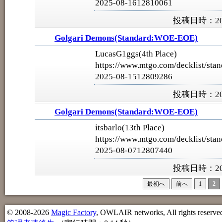
2025-08-1612810061
投稿日時：202
Golgari Demons(Standard:WOE-EOE)
LucasG1ggs(4th Place)
https://www.mtgo.com/decklist/stan
2025-08-1512809286
投稿日時：202
Golgari Demons(Standard:WOE-EOE)
itsbarlo(13th Place)
https://www.mtgo.com/decklist/stan
2025-08-0712807440
投稿日時：202
最初へ
前へ
1
2
© 2008-2026
Magic Factory
, OWLAIR networks, All rights reserve