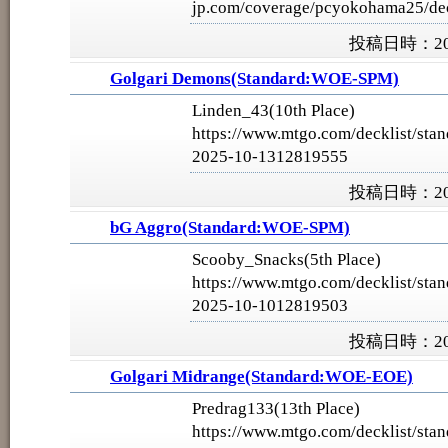
jp.com/coverage/pcyokohama25/dec
投稿日時：202
Golgari Demons(Standard:WOE-SPM)
Linden_43(10th Place)
https://www.mtgo.com/decklist/stan
2025-10-1312819555
投稿日時：202
bG Aggro(Standard:WOE-SPM)
Scooby_Snacks(5th Place)
https://www.mtgo.com/decklist/stan
2025-10-1012819503
投稿日時：202
Golgari Midrange(Standard:WOE-EOE)
Predrag133(13th Place)
https://www.mtgo.com/decklist/stan