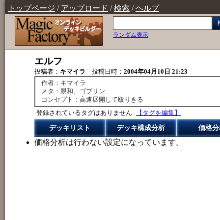
トップページ
/
アップロード
/
検索
/
ヘルプ
ランダム表示
エルフ
投稿者：
キマイラ
投稿日時：
2004年04月10日 21:23
作者：キマイラ
メタ：親和、ゴブリン
コンセプト：高速展開して殴りきる
登録されているタグはありません
【タグを編集】
デッキリスト
デッキ構成分析
価格分
価格分析は行わない設定になっています。