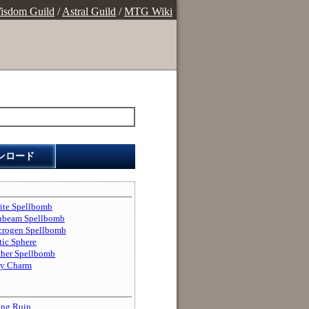
isdom Guild
/
Astral Guild
/
MTG Wiki
ンロード
 Spellbomb
am Spellbomb
en Spellbomb
c Sphere
 Spellbomb
 Charm
g Ruin