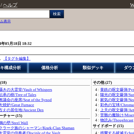
/
ヘルプ
W
検索
ム表示
4年05月18日 18:32
ん
【タグを編集】
キ構成分析
価格分析
類似デッキ
ダウ
(18)
その他 (27)
囁きの大霊堂/Vault of Whispers
4 :
黄鉄の呪文爆弾/Pyrite
伝承の樹/Tree of Tales
4 :
陽光の呪文爆弾/Sunbe
教議会の座席/Seat of the Synod
4 :
屍気の呪文爆弾/Necrog
大焼炉/Great Furnace
4 :
彩色の宝球/Chromati
古えの居住地/Ancient Den
4 :
上天の呪文爆弾/Aether
3 :
苦難の魔除け/Misery
チャー (15)
4 :
物読み/Thoughtcast
鋼の壁/Steel Wall
サイドボード (15)
クラーク族のシャーマン/Krark-Clan Shaman
大霊堂の信奉者/Disciple of the Vault
4 :
残響する破滅/Echoin