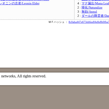
レオニンの古老/Leonin Elder
4 :
マナ漏出/Mana Lea
2 :
帰化/Naturalize
3 :
無効/Annul
2 :
ダールの降霊者/Daru Sp
ＭＦハッシュ ：
8c0aba447e673eb6ee84e8e8b0fba
etworks, All rights reserved.
）