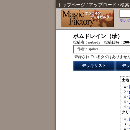
トップページ
/
アップロード
/
検索
ランダ
ボムドレイン（珍）
投稿者：
nobody
投稿日時：
200
作者：spiker
登録されているタグはありませ
デッキリスト
デッ
土地 
4 :
2 :
4 :
4 :
4 :
クリー
4 :
3 :
4 :