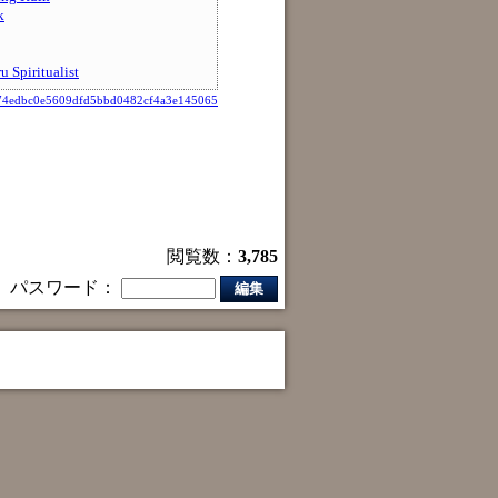
k
iritualist
74edbc0e5609dfd5bbd0482cf4a3e145065
閲覧数：
3,785
パスワード：
編集