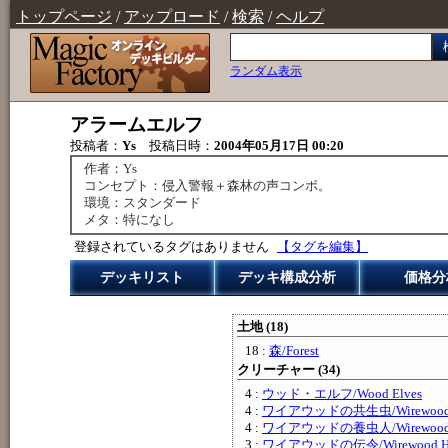
トップページ
/
アップロード
/
検索
/
ヘルプ
ランダム表示
アラームエルフ
投稿者：
Ys
投稿日時：
2004年05月17日 00:20
作者：Ys
コンセプト：侵入警報＋森林の声コンボ。
環境：スタンダード
メタ：特になし
登録されているタグはありません
【タグを編集】
デッキリスト
デッキ構成分析
価格分
土地 (18)
18 :
森/Forest
クリーチャー (34)
4 :
ウッド・エルフ/Wood Elves
4 :
ワイアウッドの共生虫/Wirewood S
4 :
ワイアウッドの養虫人/Wirewood Hi
3 :
ワイアウッドの伝令/Wirewood He