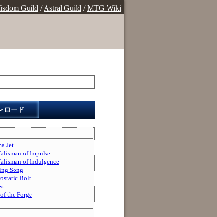
isdom Guild
/
Astral Guild
/
MTG Wiki
ンロード
 Jet
man of Impulse
man of Indulgence
g Song
tatic Bolt
st
 the Forge