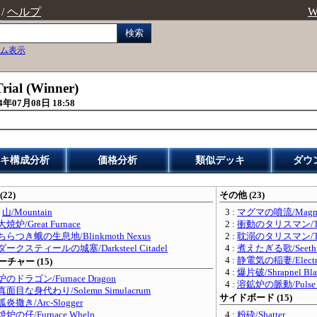
/
ヘルプ
W
検索
ム表示
rial (Winner)
4年07月08日 18:58
キ構成分析
価格分析
類似デッキ
ダウ
(22)
その他 (23)
:
山/Mountain
3 :
マグマの噴流/Magma
大焼炉/Great Furnace
2 :
衝動のタリスマン/Talis
ちらつき蛾の生息地/Blinkmoth Nexus
2 :
耽溺のタリスマン/Talis
ダークスティールの城塞/Darksteel Citadel
4 :
煮えたぎる歌/Seethin
4 :
静電気の稲妻/Electros
チャー (15)
4 :
爆片破/Shrapnel Bla
炉のドラゴン/Furnace Dragon
4 :
溶鉱炉の脈動/Pulse of
真面目な身代わり/Solemn Simulacrum
サイドボード (15)
弧炎撒き/Arc-Slogger
焼炉の仔/Furnace Whelp
4 :
粉砕/Shatter