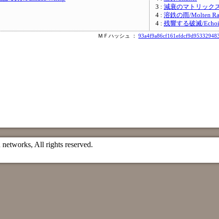
3 :
減衰のマトリックス/Da
4 :
溶鉄の雨/Molten Ra
4 :
残響する破滅/Echoin
ＭＦハッシュ ：
93a4f9a86cf161efdcf9d95332948
etworks, All rights reserved.
）