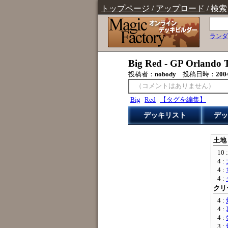
トップページ
/
アップロード
/
検索
ランダ
Big Red - GP Orlando T
投稿者：
nobody
投稿日時：
200
（コメントはありません）
Big
Red
【タグを編集】
デッキリスト
デッ
土地 
10 
4 :
4 :
4 :
クリー
4 :
4 :
4 :
3 :