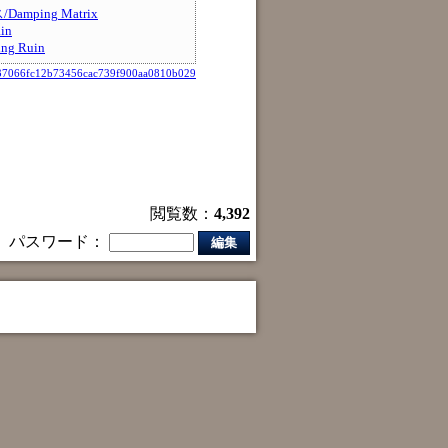
mping Matrix
in
g Ruin
37066fc12b73456cac739f900aa0810b029
閲覧数：
4,392
パスワード：
編集