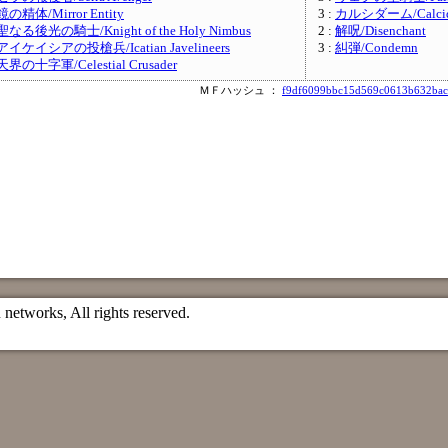
鏡の精体/Mirror Entity
3 :
カルシダーム/Calcid
聖なる後光の騎士/Knight of the Holy Nimbus
2 :
解呪/Disenchant
アイケイシアの投槍兵/Icatian Javelineers
3 :
糾弾/Condemn
天界の十字軍/Celestial Crusader
ＭＦハッシュ ：
f9df6099bbc15d569c0613b632bac
etworks, All rights reserved.
）