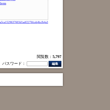
erm
a5ca1529637603d1adf2276fceb4bcfb4a3
閲覧数：
5,797
パスワード：
編集