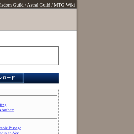
isdom Guild
/
Astral Guild
/
MTG Wiki
ンロード
ing
 Anthem
le Passage
n en-Vec