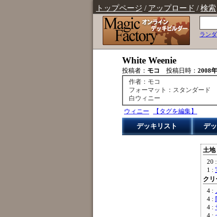
トップページ
/
アップロード
/
検索
ランダ
White Weenie
投稿者：
モコ
投稿日時：
2008年
作者：モコ
フォーマット：スタンダード
白ウィニー
ウィニー
【タグを編集】
デッキリスト
デッ
土地 
20 
1 :
クリー
4 :
4 :
4 :
4 :