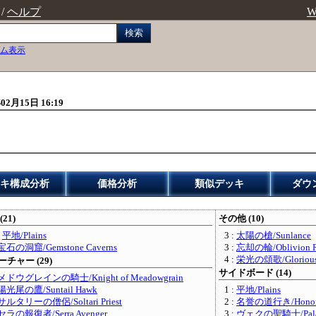
/
ヘルプ
W
検索
ム表示
02月15日 16:19
キ構成分析
価格分析
類似デッキ
ダウ
(21)
その他 (10)
:
平地/Plains
3 :
太陽の槍/Sunlance
宝石の洞窟/Gemstone Caverns
3 :
忘却の輪/Oblivion R
4 :
栄光の頌歌/Glorious
チャー (29)
サイドボード (14)
メドウグレインの騎士/Knight of Meadowgrain
陽光尾の鷹/Suntail Hawk
1 :
平地/Plains
サルタリーの僧侶/Soltari Priest
2 :
名誉の道行き/Honorab
セラの報復者/Serra Avenger
3 :
ヴェクの聖騎士/Paladi