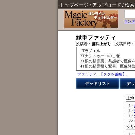
トップページ
/
アップロード
/
検索
ランダ
緑単ファッティ
投稿者：
傭兵上がり
投稿日時：
1Tラノエル
2Tナントゥーコの古老
3T根の精霊裏、共感者で巨像
4T根の精霊殴り変異、巨像降
ファッティ
【タグを編集】
デッキリスト
デッ
土地 
1 :
1 :
1 :
22 
クリー
1 :