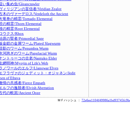
這い集め虫/Gleancrawler
ヴィリジアンの盲信者/Viridian Zealot
古木のヴァーデロス/Verdeloth the Ancient
大竜巻の精霊/Tornado Elemental
茨の精霊/Thorn Elemental
根の精霊/Root Elemental
ロウクス/Rhox
始原の賢者/Primordial Sage
板金鎧の金屑ワーム/Plated Slagwurm
暗影のワーム/Penumbra Wurm
氷河跨ぎのワーム/Panglacial Wurm
ナントゥーコの古老/Nantuko Elder
生網明神/Myojin of Life's Web
ラノワールのエルフ/Llanowar Elves
エフラヴァのジェディット・オジャネン/Jedit
nen of Efrava
激情の共感者/Fierce Empath
エルフの逸脱者/Elvish Aberration
古代の軟泥/Ancient Ooze
ＭＦハッシュ ：
72e6ee1104f49986a1bd93745fc9b