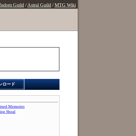
isdom Guild
/
Astral Guild
/
MTG Wiki
ンロード
ed Memories
g Shoal