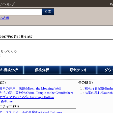
/
ヘルプ
W
検索
ム表示
2007年02月19日 01:57
をもってくる
臨
キ構成分析
価格分析
類似デッキ
ダウ
(25)
その他 (2)
嘆きの井戸、未練/Miren, the Moaning Well
1 :
祀られる記憶/Enshrin
先祖の院、翁神社/Okina, Temple to the Grandfathers
1 :
滋養の群れ/Nourishin
ヤヴィマヤのうろ穴/Yavimaya Hollow
:
森/Forest
チャー (33)
ダークスティールの巨像/Darksteel Colossus