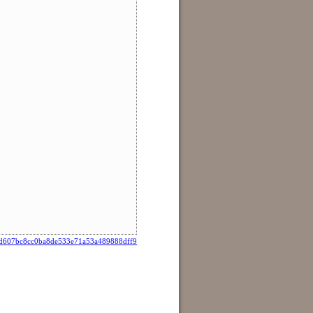
d607bc8cc0ba8de533e71a53a489888dff9