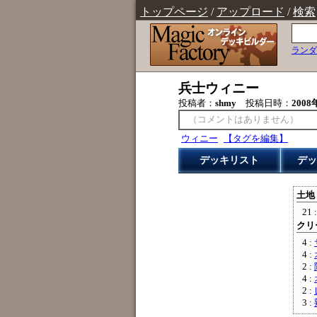
トップページ
/
アップロード
/
検索
ランダ
兵士ウィニー
投稿者：
shmy
投稿日時：
2008
（コメントはありません）
ウィニー
【タグを編集】
デッキリスト
デッ
土地 
21 
クリー
4 :
4 :
2 :
4 :
2 :
3 :