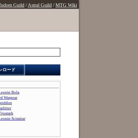
isdom Guild
/
Astral Guild
/
MTG Wiki
ンロード
nin Bola
 Wargear
eddon
itter
riumph
in Scimitar