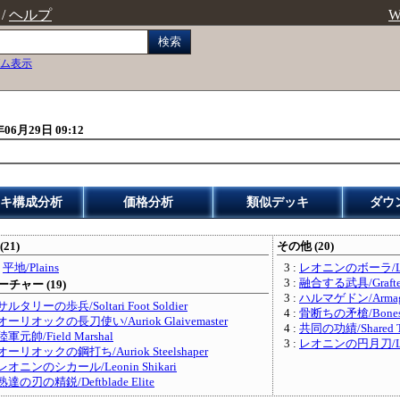
/
ヘルプ
W
検索
ム表示
年06月29日 09:12
キ構成分析
価格分析
類似デッキ
ダウ
(21)
その他 (20)
:
平地/Plains
3 :
レオニンのボーラ/Leo
3 :
融合する武具/Grafted
チャー (19)
3 :
ハルマゲドン/Armag
サルタリーの歩兵/Soltari Foot Soldier
4 :
骨断ちの矛槍/Bonespl
オーリオックの長刀使い/Auriok Glaivemaster
4 :
共同の功績/Shared T
陸軍元帥/Field Marshal
3 :
レオニンの円月刀/Leon
オーリオックの鋼打ち/Auriok Steelshaper
レオニンのシカール/Leonin Shikari
熟達の刃の精鋭/Deftblade Elite