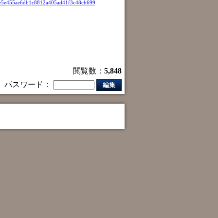
e5e455ae6db1c8812a405ad41f3c48cb699
閲覧数：
5,848
パスワード：
編集