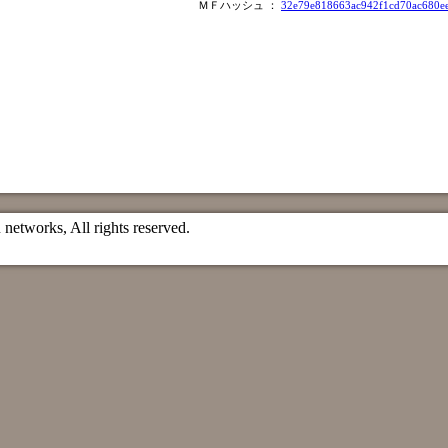
ＭＦハッシュ ：
32e79e818663ac942f1cd70ac680e
etworks, All rights reserved.
）