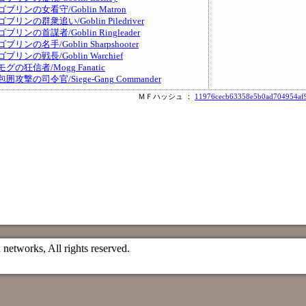
ゴブリンの女看守/Goblin Matron
ゴブリンの群衆追い/Goblin Piledriver
ゴブリンの首謀者/Goblin Ringleader
ゴブリンの名手/Goblin Sharpshooter
ゴブリンの戦長/Goblin Warchief
モグの狂信者/Mogg Fanatic
包囲攻撃の司令官/Siege-Gang Commander
ＭＦハッシュ ：
11976cecb63358e5b0ad704954af9
etworks, All rights reserved.
）