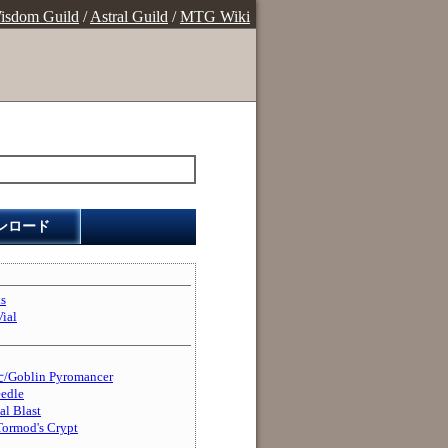
isdom Guild
/
Astral Guild
/
MTG Wiki
ンロード
s
ial
lin Pyromancer
edle
l Blast
od's Crypt