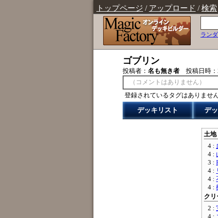
トップページ
/
アップロード
/
検索
ランダ
ゴブリン
投稿者：
名も無き者
投稿日時：
（コメントはありません）
登録されているタグはありませ
デッキリスト
デッ
土地 
4 :
4 :
3 :
4 :
4 :
4 :
クリー
2 :
4 :