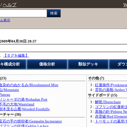
/
ヘルプ
W
検索
ム表示
2009年04月30日 20:37
ん
【タグを編集】
キ構成分析
価格分析
類似デッキ
ダウ
(23)
その他 (7)
血染めのぬかるみ/Bloodstained Mire
3 :
紅蓮操作/Pyrokinesi
山/Mountain
4 :
霊気の薬瓶/Aether V
Plateau
サイドボード (15)
リシャーダの港/Rishadan Port
3 :
解呪/Disenchant
不毛の大地/Wasteland
2 :
ゴブリンの紅蓮術士/Gob
樹木茂る山麓/Wooded Foothills
3 :
真髄の針/Pithing Ne
チャー (30)
4 :
赤霊破/Red Elementa
宝石の手の焼却者/Gempalm Incinerator
3 :
トーモッドの墓所/Torm
ゴブリンの従僕/Goblin Lackey