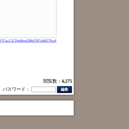
7f7ac17a724e06eef286d7f97ef66270cc6
閲覧数：
4,275
パスワード：
編集