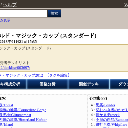
/
ヘルプ
W
検索
ム表示
012ワールド・マジック・カップ (スタンダード)
2013年01月21日 15:35
ド・マジック・カップ (スタンダード)
秀者デッキリスト
12/decklist/003697/
ド・マジック・カップ2012
【タグを編集】
キ構成分析
価格分析
類似デッキ
ダウ
(26)
その他 (22)
森/Forest
4 :
思案/Ponder
銅線の地溝/Copperline Gorge
3 :
忌むべき者のかがり火/Bon
微光地/Glimmerpost
4 :
遥か見/Farseek
内陸の湾港/Hinterland Harbor
4 :
不屈の自然/Rampant 
島/Island
1 :
鞭打ち炎/Whipflare