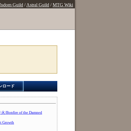
isdom Guild
/
Astral Guild
/
MTG Wiki
ンロード
fire of the Damned
Growth