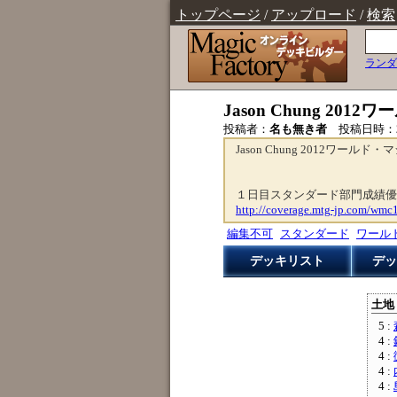
トップページ
/
アップロード
/
検索
ランダ
Jason Chung 2
投稿者：
名も無き者
投稿日時：
Jason Chung 2012ワール
１日目スタンダード部門成績優
http://coverage.mtg-jp.com/wmc
編集不可
スタンダード
ワール
デッキリスト
デッ
土地 
5 :
4 :
4 :
4 :
4 :