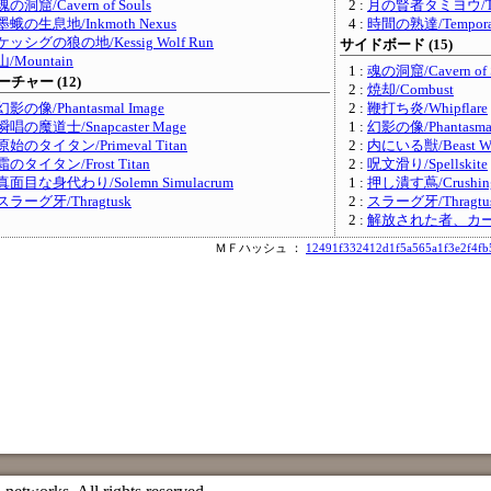
魂の洞窟/Cavern of Souls
2 :
月の賢者タミヨウ/Tamiy
墨蛾の生息地/Inkmoth Nexus
4 :
時間の熟達/Temporal
ケッシグの狼の地/Kessig Wolf Run
サイドボード (15)
山/Mountain
1 :
魂の洞窟/Cavern of 
チャー (12)
2 :
焼却/Combust
幻影の像/Phantasmal Image
2 :
鞭打ち炎/Whipflare
瞬唱の魔道士/Snapcaster Mage
1 :
幻影の像/Phantasmal
原始のタイタン/Primeval Titan
2 :
内にいる獣/Beast Wi
霜のタイタン/Frost Titan
2 :
呪文滑り/Spellskite
真面目な身代わり/Solemn Simulacrum
1 :
押し潰す蔦/Crushing
スラーグ牙/Thragtusk
2 :
スラーグ牙/Thragtu
2 :
解放された者、カーン/Ka
ＭＦハッシュ ：
12491f332412d1f5a565a1f3e2f4f