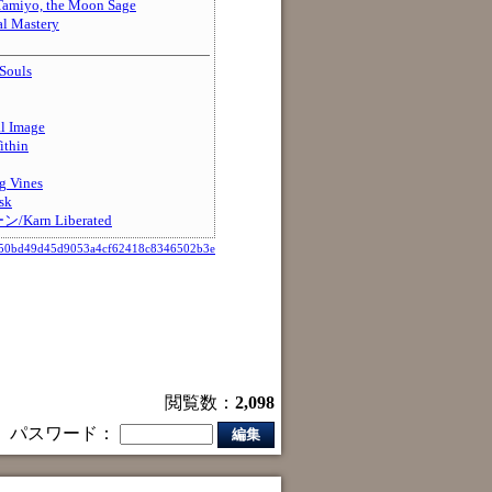
o, the Moon Sage
 Mastery
Souls
 Image
thin
 Vines
sk
rn Liberated
b50bd49d45d9053a4cf62418c8346502b3e
閲覧数：
2,098
パスワード：
編集