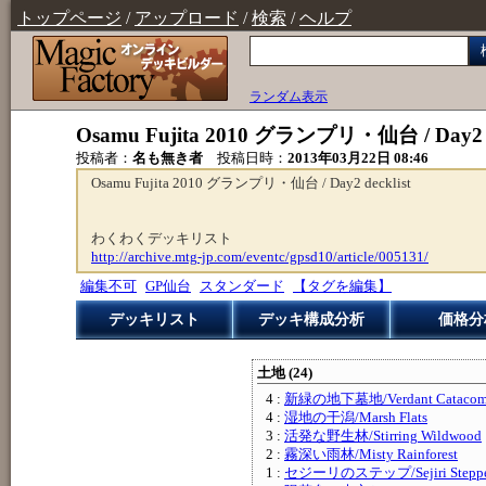
トップページ
/
アップロード
/
検索
/
ヘルプ
ランダム表示
Osamu Fujita 2010 グランプリ・仙台 / Day2 de
投稿者：
名も無き者
投稿日時：
2013年03月22日 08:46
Osamu Fujita 2010 グランプリ・仙台 / Day2 decklist
わくわくデッキリスト
http://archive.mtg-jp.com/eventc/gpsd10/article/005131/
編集不可
GP仙台
スタンダード
【タグを編集】
デッキリスト
デッキ構成分析
価格分
土地 (24)
4 :
新緑の地下墓地/Verdant Catacom
4 :
湿地の干潟/Marsh Flats
3 :
活発な野生林/Stirring Wildwood
2 :
霧深い雨林/Misty Rainforest
1 :
セジーリのステップ/Sejiri Stepp