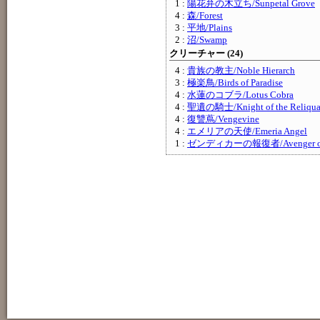
1 :
陽花弁の木立ち/Sunpetal Grove
4 :
森/Forest
3 :
平地/Plains
2 :
沼/Swamp
クリーチャー (24)
4 :
貴族の教主/Noble Hierarch
3 :
極楽鳥/Birds of Paradise
4 :
水蓮のコブラ/Lotus Cobra
4 :
聖遺の騎士/Knight of the Reliqua
4 :
復讐蔦/Vengevine
4 :
エメリアの天使/Emeria Angel
1 :
ゼンディカーの報復者/Avenger of 