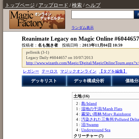
トップページ
/
アップロード
/
検索
/
ヘルプ
ランダム表示
Reanimate Legacy on Magic Online #604465
投稿者：
名も無き者
投稿日時：
2013年11月04日 10:59
pellenik (3-1)
Legacy Daily #6044657 on 10/07/2013
http://www.wizards.com/Magic/Digital/MagicOnlineTourn.aspx?x
レガシー
テーロス
マジックオンライン
【タグを編集】
デッキリスト
デッキ構成分析
価格分
土地 (16)
2 :
島/Island
1 :
湿地の干潟/Marsh Flats
4 :
霧深い雨林/Misty Rainforest
4 :
汚染された三角州/Polluted Delta
1 :
沼/Swamp
4 :
Underground Sea
クリーチャー (7)