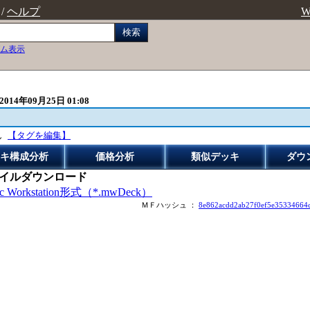
/
ヘルプ
W
検索
ム表示
2014年09月25日 01:08
ん
【タグを編集】
キ構成分析
価格分析
類似デッキ
ダウ
イルダウンロード
ic Workstation形式（*.mwDeck）
ＭＦハッシュ ：
8e862acdd2ab27f0ef5e35334664