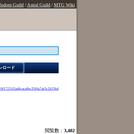
isdom Guild
/
Astral Guild
/
MTG Wiki
ンロード
c9f17231f5adbcaca8ec35f6a7ab5c2b55bd
閲覧数：
3,402