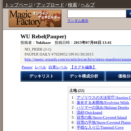
トップページ
/
アップロード
/
検索
/
ヘルプ
ランダム表示
WU Rebel(Pauper)
投稿者：
Yukikaze
投稿日時：
2015年07月08日 13:41
NO_PRIDE (3-1)
PAUPER DAILY #7929952 ON 01/30/2015
http://magic.wizards.com/en/articles/archive/mtgo-standings/paup
Pauper
レベル
白青レベル
【タグを編集】
デッキリスト
デッキ構成分析
価格分
土地 (22)
1 :
アゾリウスの大法官庁/Azorius Ch
3 :
進化する未開地/Evolving Wilds
2 :
ハリマーの深み/Halimar Depths
1 :
流砂/Quicksand
5 :
冠雪の島/Snow-Covered Island
6 :
冠雪の平地/Snow-Covered Plains
4 :
平穏な入り江/Tranquil Cove