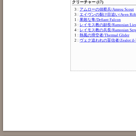
クリーチャー (17)
3 :
アムローの偵察兵/Amrou Scout
3 :
エイヴンの裂け目追い/Aven Riftwa
1 :
果敢な隼/Defiant Falcon
3 :
レイモス教の副長/Ramosian Lieut
4 :
レイモス教の兵長/Ramosian Serg
1 :
熱風の滑空者/Thermal Glider
2 :
ヴェク追われの盲信者/Zealot il-