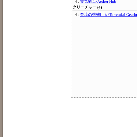
4 :
霊気拠点/Aether Hub
クリーチャー (4)
4 :
奔流の機械巨人/Torrential Gearh