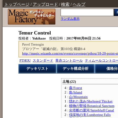
トップページ
/
アップロード
/
検索
/
ヘルプ
ランダム表示
Temur Control
投稿者：
Yukikaze
投稿日時：
2017年08月06日 21:56
Pavel Trenogin
プロツアー「破滅の刻」 第103位 構築6-4
http://magic.wizards.com/en/events/coverage/pthou/18-20-point-s
PTHOU
スタンダード
青赤コントロール
ティムールコントロ
デッキリスト
デッキ構成分析
価格分
土地 (22)
4 :
森/Forest
2 :
島/Island
1 :
山/Mountain
1 :
隠れた茂み/Sheltered Thicket
4 :
植物の聖域/Botanical Sanctum
4 :
尖塔断の運河/Spirebluff Canal
2 :
伐採地の滝/Lumbering Falls