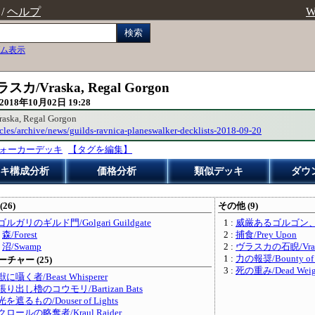
/
ヘルプ
W
検索
ム表示
raska, Regal Gorgon
2018年10月02日 19:28
 Regal Gorgon
icles/archive/news/guilds-ravnica-planeswalker-decklists-2018-09-20
ォーカーデッキ
【タグを編集】
キ構成分析
価格分析
類似デッキ
ダウ
(26)
その他 (9)
ゴルガリのギルド門/Golgari Guildgate
1 :
威厳あるゴルゴン、ヴラスカ
:
森/Forest
2 :
捕食/Prey Upon
:
沼/Swamp
2 :
ヴラスカの石睨/Vraska'
1 :
力の報奨/Bounty of 
チャー (25)
3 :
死の重み/Dead Weig
獣に囁く者/Beast Whisperer
張り出し櫓のコウモリ/Bartizan Bats
光を遮るもの/Douser of Lights
クロールの略奪者/Kraul Raider