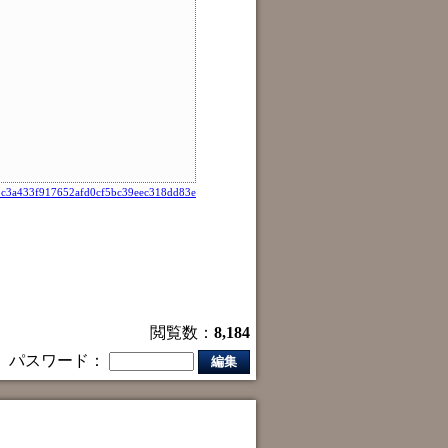
5c3a433f917652afd0cf5bc39eec318dd83e
閲覧数：
8,184
パスワード：
編集