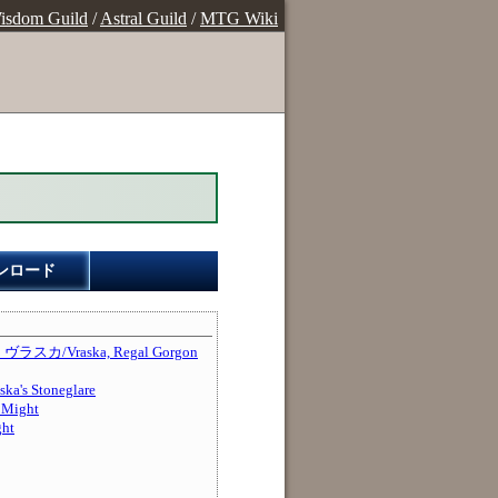
isdom Guild
/
Astral Guild
/
MTG Wiki
ンロード
/Vraska, Regal Gorgon
s Stoneglare
Might
ht