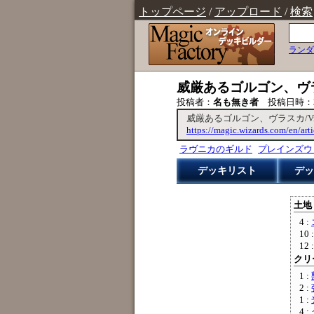
トップページ
/
アップロード
/
検索
ランダ
威厳あるゴルゴン、ヴラスカ/V
投稿者：
名も無き者
投稿日時：
威厳あるゴルゴン、ヴラスカ/Vraska,
https://magic.wizards.com/en/art
ラヴニカのギルド
プレインズウ
デッキリスト
デッ
土地 
4 :
10 
12 
クリー
1 :
2 :
1 :
4 :