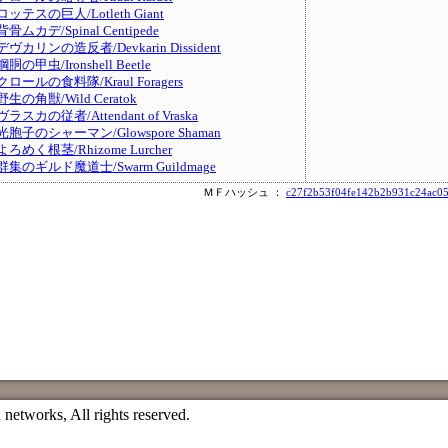
ロッテスの巨人/Lotleth Giant
背骨ムカデ/Spinal Centipede
デヴカリンの造反者/Devkarin Dissident
鋼胴の甲虫/Ironshell Beetle
クロールの食料隊/Kraul Foragers
野生の角獣/Wild Ceratok
ヴラスカの従者/Attendant of Vraska
光胞子のシャーマン/Glowspore Shaman
よろめく根茎/Rhizome Lurcher
群集のギルド魔道士/Swarm Guildmage
ＭＦハッシュ ：
c27f2b53f04fe142b2b931c24ac0
etworks, All rights reserved.
）