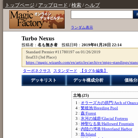
トップページ
/
アップロード
/
検索
/
ヘルプ
ランダム表示
Turbo Nexus
投稿者：
名も無き者
投稿日時：
2019年01月28日 22:14
Standard Premier #11780197 on 01/26/2019
lleaf33 (3rd Place)
https://magic.wizards.com/en/articles/archive/mtgo-standings/stan
ターボネクサス
スタンダード
【タグを編集】
デッキリスト
デッキ構成分析
価格分
土地 (25)
1 :
オラーズカの拱門/Arch of Orazc
4 :
繁殖池/Breeding Pool
2 :
森/Forest
3 :
氷河の城砦/Glacial Fortress
3 :
神聖なる泉/Hallowed Fountain
4 :
内陸の湾港/Hinterland Harbor
3 :
島/Island