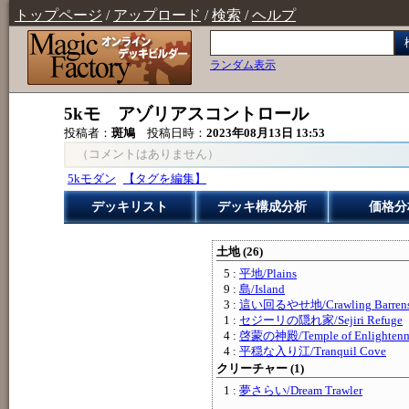
トップページ
/
アップロード
/
検索
/
ヘルプ
ランダム表示
5kモ アゾリアスコントロール
投稿者：
斑鳩
投稿日時：
2023年08月13日 13:53
（コメントはありません）
5kモダン
【タグを編集】
デッキリスト
デッキ構成分析
価格分
土地 (26)
5 :
平地/Plains
9 :
島/Island
3 :
這い回るやせ地/Crawling Barren
1 :
セジーリの隠れ家/Sejiri Refuge
4 :
啓蒙の神殿/Temple of Enlightenm
4 :
平穏な入り江/Tranquil Cove
クリーチャー (1)
1 :
夢さらい/Dream Trawler