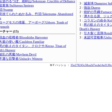
反逆のるつぼ、霜剣山/Sokenzan, Crucible of Defiance
3 :
減衰球/Damping Sph
硫黄泉/Sulfurous Springs
2 :
強迫/Duress
沼/Swamp
2 :
焼炉の手綱/Furnace 
見捨てられたぬかるみ、竹沼/Takenuma, Abandoned
1 :
湧き出る源、ジェガンサ/Je
e
1 :
コラガンの命令/Kolag
ヨーグモスの墳墓、アーボーグ/Urborg, Tomb of
1 :
死の飢えのタイタン、クロ
wgmoth
Death's Hunger
チャー (15)
2 :
引き裂く流弾/Rending
税血の収穫者/Bloodtithe Harvester
3 :
未認可霊柩車/Unlicen
大釜の使い魔/Cauldron Familiar
死の飢えのタイタン、クロクサ/Kroxa, Titan of
th's Hunger
波乱の悪魔/Mayhem Devil
不運な目撃者/Unlucky Witness
ＭＦハッシュ ：
35e278245c58ca2d7ecda14a3130c