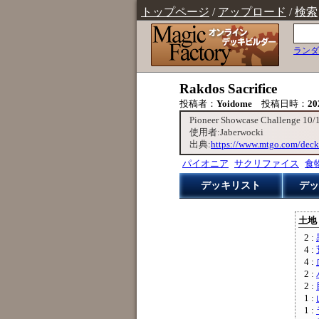
トップページ
/
アップロード
/
検索
ランダ
Rakdos Sacrifice
投稿者：
Yoidome
投稿日時：
20
Pioneer Showcase Challenge 1
使用者:Jaberwocki
出典:
https://www.mtgo.com/deck
パイオニア
サクリファイス
食
デッキリスト
デッ
土地 
2 :
4 :
4 :
2 :
2 :
1 :
1 :