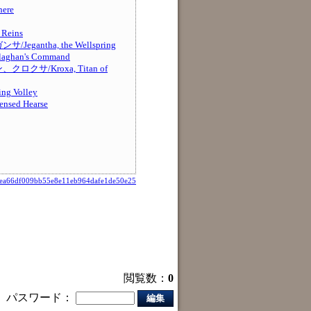
ere
Reins
gantha, the Wellspring
han's Command
クサ/Kroxa, Titan of
 Volley
sed Hearse
ea66df009bb55e8e11eb964dafe1de50e25
閲覧数：
0
パスワード：
編集