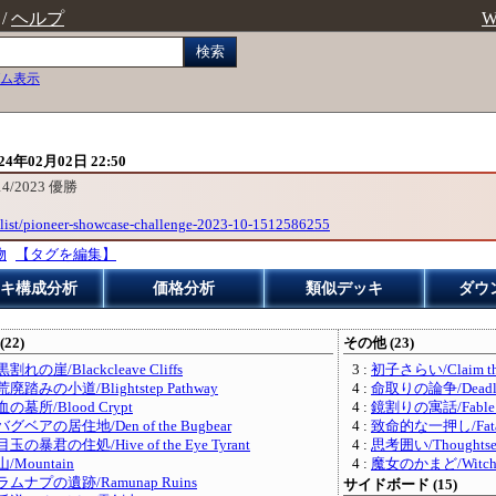
/
ヘルプ
W
検索
ム表示
24年02月02日 22:50
0/14/2023 優勝
list/pioneer-showcase-challenge-2023-10-1512586255
物
【タグを編集】
キ構成分析
価格分析
類似デッキ
ダウ
(22)
その他 (23)
黒割れの崖/Blackcleave Cliffs
3 :
初子さらい/Claim the 
荒廃踏みの小道/Blightstep Pathway
4 :
命取りの論争/Deadly 
血の墓所/Blood Crypt
4 :
鏡割りの寓話/Fable of 
バグベアの居住地/Den of the Bugbear
4 :
致命的な一押し/Fatal
目玉の暴君の住処/Hive of the Eye Tyrant
4 :
思考囲い/Thoughtse
山/Mountain
4 :
魔女のかまど/Witch's
ラムナプの遺跡/Ramunap Ruins
サイドボード (15)