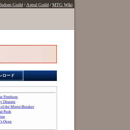
isdom Guild
/
Astral Guild
/
MTG Wiki
ンロード
Firstborn
Dispute
the Mirror-Breaker
 Push
ize
 Oven