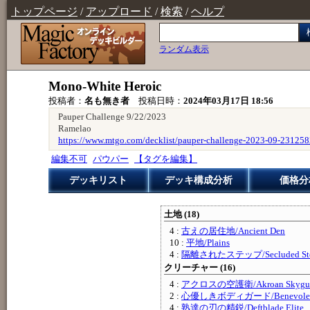
トップページ
/
アップロード
/
検索
/
ヘルプ
ランダム表示
Mono-White Heroic
投稿者：
名も無き者
投稿日時：
2024年03月17日 18:56
Pauper Challenge 9/22/2023
Ramelao
https://www.mtgo.com/decklist/pauper-challenge-2023-09-23125
編集不可
パウパー
【タグを編集】
デッキリスト
デッキ構成分析
価格分
土地 (18)
4 :
古えの居住地/Ancient Den
10 :
平地/Plains
4 :
隔離されたステップ/Secluded Ste
クリーチャー (16)
4 :
アクロスの空護衛/Akroan Skygu
2 :
心優しきボディガード/Benevolent 
4 :
熟達の刃の精鋭/Deftblade Elite