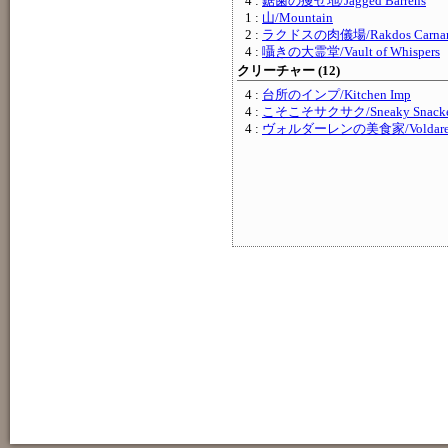
4 :
鋸歯の痩せ地/Jagged Barrens
1 :
山/Mountain
2 :
ラクドスの肉儀場/Rakdos Carnar
4 :
囁きの大霊堂/Vault of Whispers
クリーチャー (12)
4 :
台所のインプ/Kitchen Imp
4 :
こそこそサクサク/Sneaky Snacke
4 :
ヴォルダーレンの美食家/Voldaren 