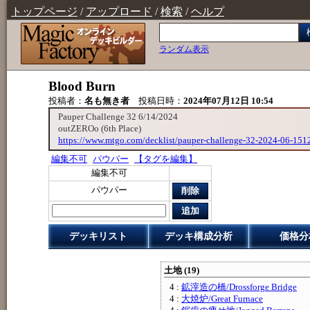
トップページ
/
アップロード
/
検索
/
ヘルプ
ランダム表示
Blood Burn
投稿者：
名も無き者
投稿日時：
2024年07月12日 10:54
Pauper Challenge 32 6/14/2024
outZEROo (6th Place)
https://www.mtgo.com/decklist/pauper-challenge-32-2024-06-15
編集不可
パウパー
【タグを編集】
編集不可
パウパー
削除
追加
デッキリスト
デッキ構成分析
価格分
土地 (19)
4 :
鉱滓造の橋/Drossforge Bridge
4 :
大焼炉/Great Furnace