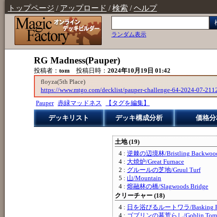
トップページ
/
アップロード
/
検索
/
ヘルプ
ランダム表示
RG Madness(Pauper)
投稿者：
tom
投稿日時：
2024年10月19日 01:42
floyza(5th Place)
https://www.mtgo.com/decklist/pauper-challenge-64-2024-07-21
Pauper
赤緑マッドネス
【タグを編集】
デッキリスト
デッキ構成分析
価格分
土地 (19)
4 :
逆棘の辺境林/Bristling Backwoo
4 :
大焼炉/Great Furnace
2 :
グルールの芝地/Gruul Turf
5 :
山/Mountain
4 :
熔融林の橋/Slagwoods Bridge
クリーチャー (18)
4 :
日を浴びるルートワラ/Basking Ro
4 :
ゴブリンの墓荒らし/Goblin Tomb 