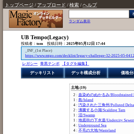
トップページ
/
アップロード
/
検索
/
ヘルプ
ランダム表示
UB Tempo(Legacy)
投稿者：
tom
投稿日時：
2025年05月12日 17:44
_INF_(1st Place)
https://www.mtgo.com/decklist/legacy-challenge-32-2025-05-04
レガシー
青黒テンポ
【タグを編集】
デッキリスト
デッキ構成分析
価格分
土地 (19)
2 :
血染めのぬかるみ/Bloodstained M
1 :
島/Island
4 :
汚染された三角州/Polluted Delta
2 :
沸騰する小湖/Scalding Tarn
1 :
沼/Swamp
1 :
地底街の下水道/Undercity Sewer
4 :
Underground Sea
4 :
不毛の大地/Wasteland